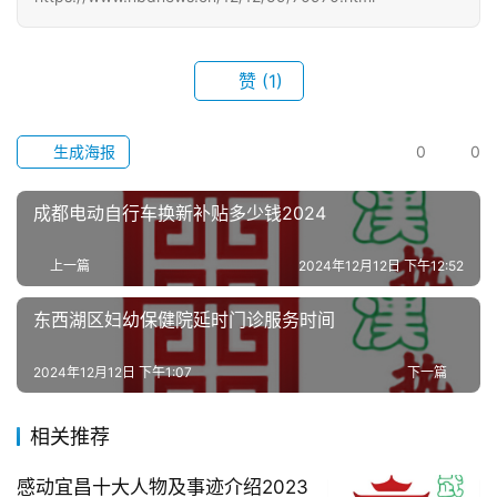
赞
(1)
生成海报
0
0
首
成都电动自行车换新补贴多少钱2024
页
上一篇
2024年12月12日 下午12:52
武
汉
东西湖区妇幼保健院延时门诊服务时间
办
2024年12月12日 下午1:07
下一篇
事
相关推荐
旅
感动宜昌十大人物及事迹介绍2023
游