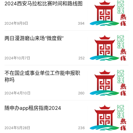
2024西安马拉松比赛时间和路线图
于
我
们
2024年9月9日
394
服
两日漫游磨山来场“微度假”
务
导
航
2024年10月7日
252
不在国企或事业单位工作能申报职
称吗
2024年4月10日
260
随申办app租房指南2024
2024年5月28日
236