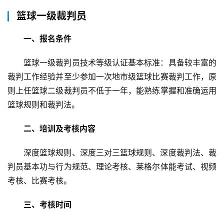
生
篮球一级裁判员
活
一、报名条件
百
科
篮球一级裁判员技术等级认证基本标准：具备较丰富的
裁判工作经验并至少参加一次地市级篮球比赛裁判工作，原
科
则上任篮球二级裁判员不低于一年，能熟练掌握和准确运用
技
篮球规则和裁判法。
观
二、培训及考核内容
察
深度篮球规则、深度三对三篮球规则、深度裁判法、裁
关
判员基本功与行为规范、理论考核、莱格尔体能考试、视频
于
考核、比赛考核。
我
们
三、考核时间