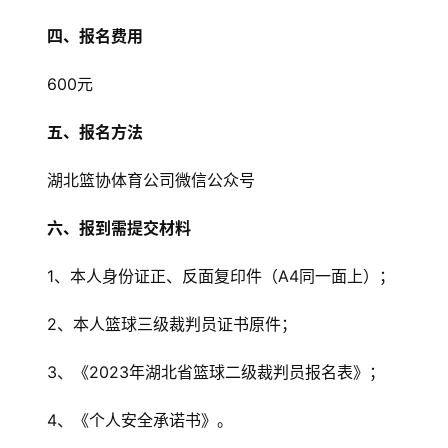
四、报名费用
首
600元
页
五、报名方法
武
汉
湖北篮协体育公司微信公众号
办
六、报到需提交材料
事
1、本人身份证正、反面复印件（A4同一面上）；
旅
游
2、本人篮球三级裁判员证书原件；
3、《2023年湖北省篮球二级裁判员报名表》；
滚
动
4、《个人安全承诺书》。