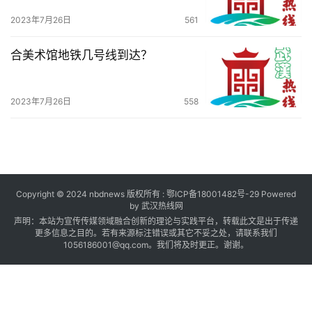
百
2023年7月26日
561
科
合美术馆地铁几号线到达？
科
技
2023年7月26日
558
观
察
关
于
Copyright © 2024 nbdnews 版权所有 :
鄂ICP备18001482号-29
Powered
by 武汉热线网
我
声明：本站为宣传传媒领域融合创新的理论与实践平台，转载此文是出于传递
们
更多信息之目的。若有来源标注错误或其它不妥之处，请联系我们
1056186001@qq.com。我们将及时更正。谢谢。
服
务
导