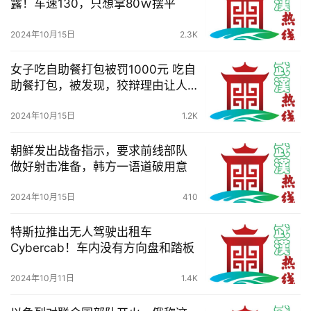
露！车速130，只想拿80ｗ摆平
滚
2024年10月15日
2.3K
动
女子吃自助餐打包被罚1000元 吃自
生
助餐打包，被发现，狡辩理由让人
活
不齿！
2024年10月15日
1.2K
百
朝鲜发出战备指示，要求前线部队
科
做好射击准备，韩方一语道破用意
科
2024年10月15日
410
技
特斯拉推出无人驾驶出租车
观
Cybercab！车内没有方向盘和踏板
察
2024年10月11日
1.4K
关