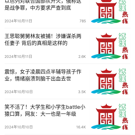
以色列对联合国部队开火，俄称这
于
是战争罪，中方要求严查到底
我
们
2024年10月11日
785
服
王思聪舅舅林友被捕！涉嫌谋杀两
务
任妻子 背后的真相是这样的
导
航
2024年10月11日
2.6K
震惊，女子凌晨四点半辅导孩子作
业，情绪崩溃到脑干出血去世
2024年10月10日
3.5K
笑不活了！大学生和小学生battle小
猿口算，网友：大一也是一年级
2024年10月10日
16.4K