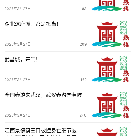
2025年3月27日
183
湖北这座城，都是担当！
2025年3月27日
209
首
页
武昌城，开门！
武
2025年3月27日
162
汉
全国春游来武汉，武汉春游奔黄陂
办
事
2025年3月27日
240
旅
江西景德镇三口被撞身亡细节披
游