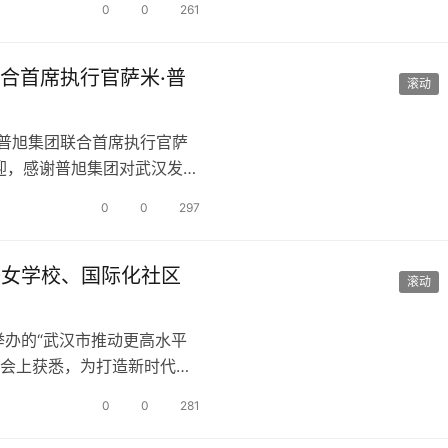
0
0
261
合首席执行官萨米·普
滚动
国普旭集团联合首席执行官萨
欢迎，感谢普旭集团对武汉发展
位…
0
0
297
子女学校、国际化社区
滚动
举办的“武汉市推动更高水平
布会上获悉，为打造新时代内
助力城…
0
0
281