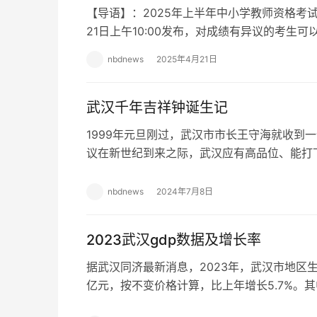
【导语】：2025年上半年中小学教师资格考试(
21日上午10:00发布，对成绩有异议的考生
复核申请时间、入口及复核结果查询安…
nbdnews
2025年4月21日
武汉千年吉祥钟诞生记
1999年元旦刚过，武汉市市长王守海就收到
议在新世纪到来之际，武汉应有高品位、能打
如铸造一口世纪钟，悬挂在黄鹤楼上。考虑到
nbdnews
2024年7月8日
2023武汉gdp数据及增长率
据武汉同济最新消息，2023年，武汉市地区生产总
亿元，按不变价格计算，比上年增长5.7%。其中
亿元，增长4.2%；第二产业…