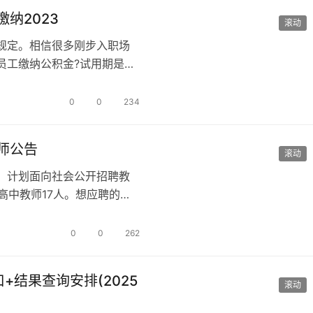
纳2023
滚动
规定。相信很多刚步入职场
员工缴纳公积金?试用期是否
。 新入…
0
0
234
师公告
滚动
，计划面向社会公开招聘教
高中教师17人。想应聘的话
意的工…
0
0
262
结果查询安排(2025
滚动