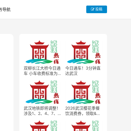
务导航
投稿
双柳长江大桥今日通
今日通车！3分钟直
车 小车收费标准为
达武汉
15元每次
武汉地铁即将调整！
2026武汉樱花季餐
涉及1、2、4、7、8
饮消费券，领取&使
号线
用完整规则