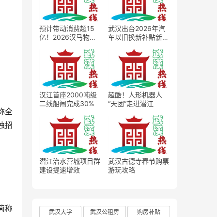
预计带动消费超15
武汉出台2026年汽
亿！2026汉马物资
车以旧换新补贴新
发放正式启动
政，最高2万元补贴
撬动车市消费扩容
汉江首座2000吨级
超酷！人形机器人
二线船闸完成30%
“天团”走进潜江
称全
独招
潜江治水营城项目群
武汉古德寺春节购票
建设提速增效
游玩攻略
简称
武汉大学
武汉公租房
购房补贴