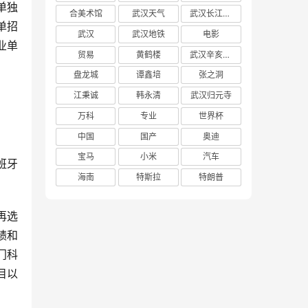
单独
合美术馆
武汉天气
武汉长江大桥
单招
武汉
武汉地铁
电影
业单
贸易
黄鹤楼
武汉辛亥革命博物馆
盘龙城
谭鑫培
张之洞
江秉诚
韩永清
武汉归元寺
万科
专业
世界杯
中国
国产
奥迪
宝马
小米
汽车
班牙
海南
特斯拉
特朗普
再选
绩和
门科
目以