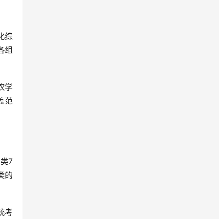
化综
各组
农学
盖范
类7
类的
统考