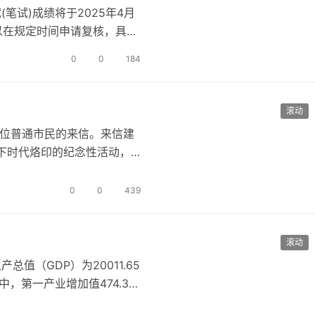
笔试)成绩将于2025年4月
可以在规定时间申请复核，具体
0
0
184
滚动
一位普通市民的来信。来信建
下时代烙印的纪念性活动，
武汉电视…
0
0
439
滚动
值（GDP）为20011.65
，第一产业增加值474.38