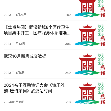
科
科
2023年11月26日
299
技
【焦点热闻】武汉新城8个医疗卫生
项目集中开工，医疗服务体系瞄准
观
多层次全覆盖
察
2024年1月13日
386
关
武汉10月新房成交数据
于
我
们
2023年11月5日
249
2024亲子互动诗词大会《诗乐雅
服
韵-唐诗宋词》武汉站时间
务
导
2024年1月19日
216
航