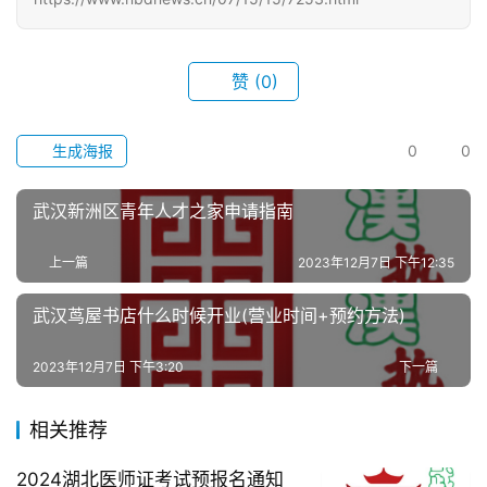
武
汉
赞
(0)
办
事
生成海报
0
0
旅
武汉新洲区青年人才之家申请指南
游
上一篇
2023年12月7日 下午12:35
滚
武汉茑屋书店什么时候开业(营业时间+预约方法)
动
2023年12月7日 下午3:20
下一篇
生
活
相关推荐
百
2024湖北医师证考试预报名通知