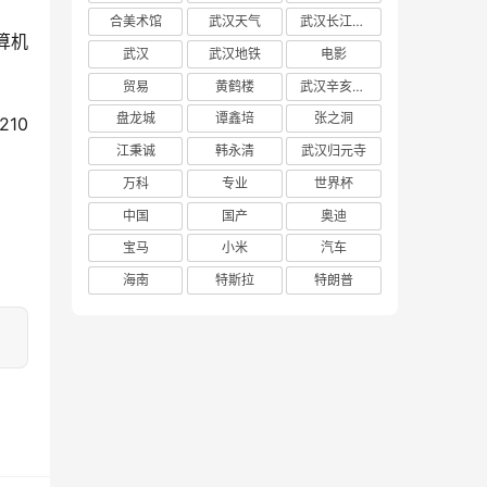
合美术馆
武汉天气
武汉长江大桥
算机
武汉
武汉地铁
电影
贸易
黄鹤楼
武汉辛亥革命博物馆
盘龙城
谭鑫培
张之洞
10
江秉诚
韩永清
武汉归元寺
万科
专业
世界杯
中国
国产
奥迪
宝马
小米
汽车
海南
特斯拉
特朗普