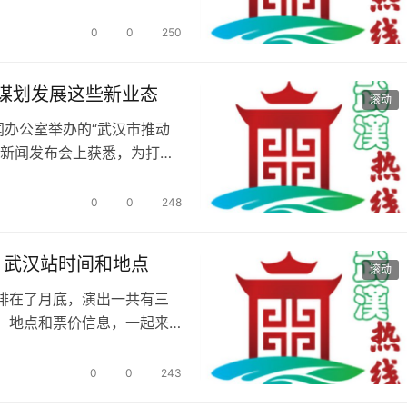
了吗…
0
0
250
谋划发展这些新业态
滚动
闻办公室举办的“武汉市推动
”新闻发布会上获悉，为打造
易试验…
0
0
248
》武汉站时间和地点
滚动
排在了月底，演出一共有三
、地点和票价信息，一起来
…
0
0
243