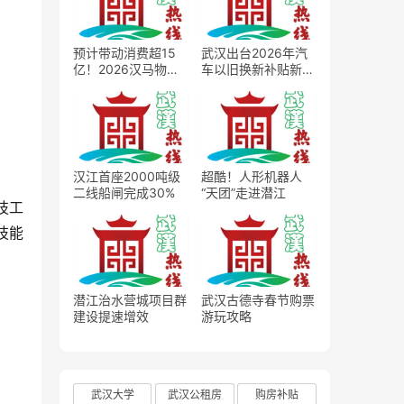
预计带动消费超15
武汉出台2026年汽
亿！2026汉马物资
车以旧换新补贴新
发放正式启动
政，最高2万元补贴
撬动车市消费扩容
汉江首座2000吨级
超酷！人形机器人
二线船闸完成30%
“天团”走进潜江
技工
技能
潜江治水营城项目群
武汉古德寺春节购票
建设提速增效
游玩攻略
武汉大学
武汉公租房
购房补贴