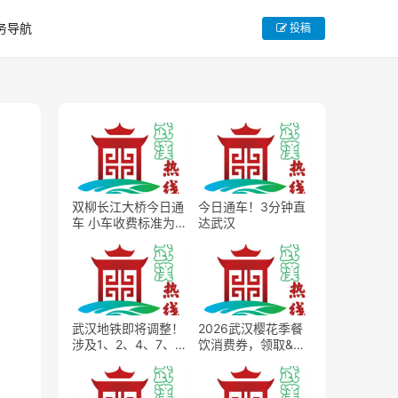
务导航
投稿
双柳长江大桥今日通
今日通车！3分钟直
车 小车收费标准为
达武汉
15元每次
武汉地铁即将调整！
2026武汉樱花季餐
涉及1、2、4、7、8
饮消费券，领取&使
号线
用完整规则