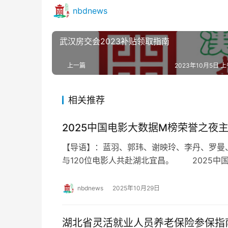
nbdnews
武汉房交会2023补贴领取指南
上一篇
2023年10月5日 上
相关推荐
2025中国电影大数据M榜荣誉之夜
【导语】：蓝羽、郭玮、谢映玲、李丹、罗曼
与120位电影人共赴湖北宜昌。 2025中
持人是谁？ “六公主”主持团再度集结，蓝
nbdnews
2025年10月29日
湖北省灵活就业人员养老保险参保指南