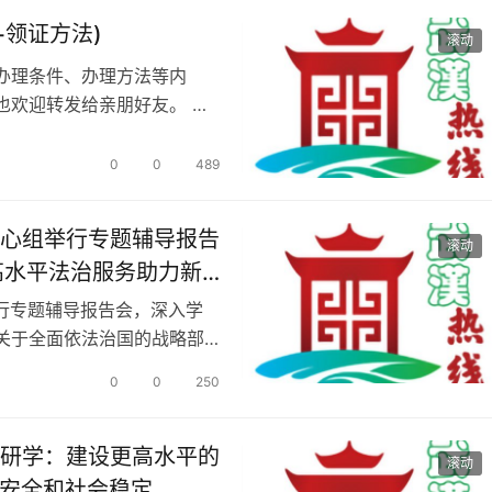
+领证方法)
滚动
办理条件、办理方法等内
也欢迎转发给亲朋好友。 办
 2、…
0
0
489
中心组举行专题辅导报告
滚动
高水平法治服务助力新
举行专题辅导报告会，深入学
关于全面依法治国的战略部
市委常委…
0
0
250
中研学：建设更高水平的
滚动
治安全和社会稳定