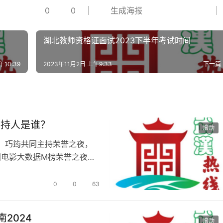
0
0
生成海报
湖北教师资格证面试2023下半年考试时间
午10:39
2023年11月2日 上午9:33
下一篇
主持人是谁？
滚动
、巧筠共同主持荣誉之夜，
国电影大数据M榜荣誉之夜主
…
0
0
63
2024
滚动