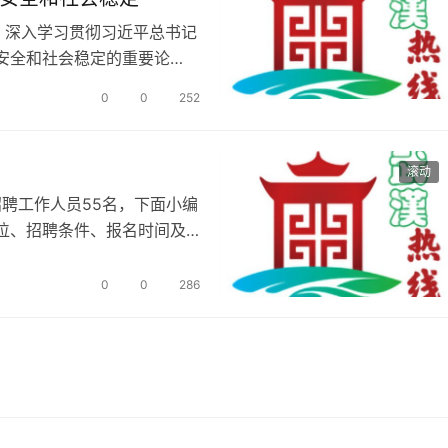
，深入学习贯彻习近平总书记
安全和社会稳定的重要论
全、护稳定…
0
0
252
滚动
招聘工作人员55名，下面小编
位、招聘条件、报名时间及
 招…
0
0
286