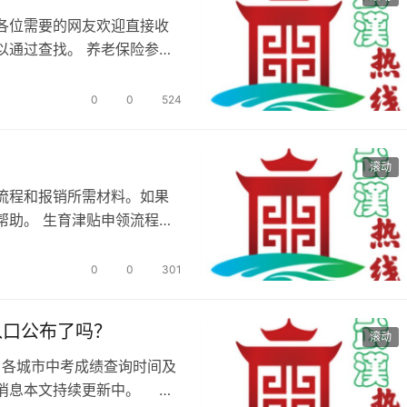
各位需要的网友欢迎直接收
以通过查找。 养老保险参保
 2…
0
0
524
滚动
流程和报销所需材料。如果
帮助。 生育津贴申领流程
在参保…
0
0
301
入口公布了吗？
滚动
，各城市中考成绩查询时间及
最新消息本文持续更新中。