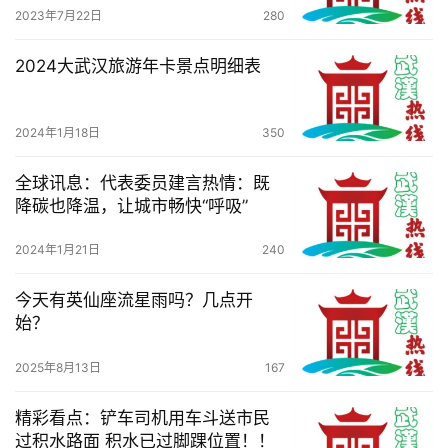
2023年7月22日
280
2024大武汉旅游年卡景点明细表
2024年1月18日
350
全球讯息：代表委员建言热情：既
降碳也降温，让城市畅快“呼吸”
2024年1月21日
240
今天有英仙座流星雨吗？几点开
始？
2025年8月13日
167
精彩看点：铲车司机用车斗送市民
过积水路面 积水已过脚踝位置！！