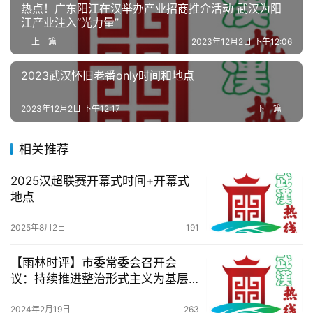
热点！广东阳江在汉举办产业招商推介活动 武汉为阳
服
江产业注入“光力量”
务
上一篇
2023年12月2日 下午12:06
导
航
2023武汉怀旧老番only时间和地点
2023年12月2日 下午12:17
下一篇
相关推荐
2025汉超联赛开幕式时间+开幕式
地点
2025年8月2日
191
【雨林时评】市委常委会召开会
议：持续推进整治形式主义为基层
减负，全力推动一季度开好局起好
步
2024年2月19日
263