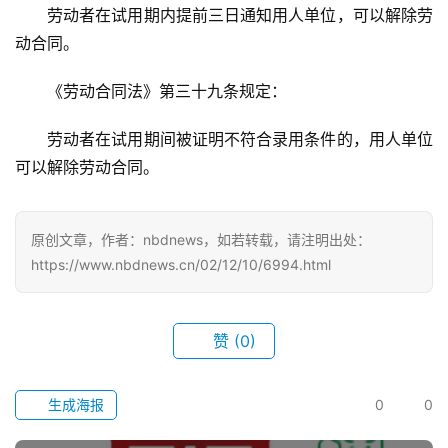
劳动者在试用期内提前三日通知用人单位，可以解除劳
生
动合同。
活
《劳动合同法》第三十九条规定：
百
劳动者在试用期间被证明不符合录用条件的，用人单位
科
可以解除劳动合同。
科
技
原创文章，作者：nbdnews，如若转载，请注明出处：
https://www.nbdnews.cn/02/12/10/6994.html
观
察
赞
(0)
关
于
我
生成海报
0
0
们