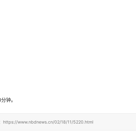
；
0分钟。
www.nbdnews.cn/02/18/11/5220.html