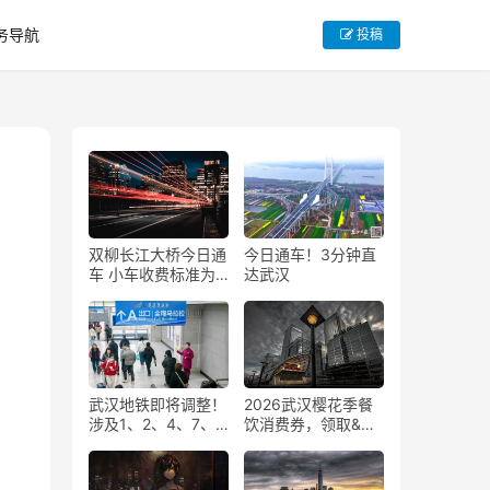
务导航
投稿
双柳长江大桥今日通
今日通车！3分钟直
车 小车收费标准为
达武汉
15元每次
武汉地铁即将调整！
2026武汉樱花季餐
涉及1、2、4、7、8
饮消费券，领取&使
号线
用完整规则