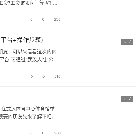
资?工资该如何计算呢? 国
班…
0
0
250
平台+操作步骤)
武汉
朋友，可以来看看这次的内
台 可通过“武汉人社”公众
程序…
0
0
210
武汉
日，在武汉体育中心体育馆举
观赛的朋友先来了解下吧。
0
0
368