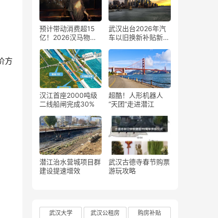
预计带动消费超15
武汉出台2026年汽
亿！2026汉马物资
车以旧换新补贴新
发放正式启动
政，最高2万元补贴
撬动车市消费扩容
价方
汉江首座2000吨级
超酷！人形机器人
二线船闸完成30%
“天团”走进潜江
潜江治水营城项目群
武汉古德寺春节购票
建设提速增效
游玩攻略
武汉大学
武汉公租房
购房补贴