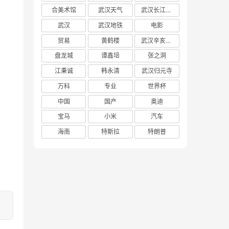
合美术馆
武汉天气
武汉长江大桥
武汉
武汉地铁
电影
贸易
黄鹤楼
武汉辛亥革命博物馆
盘龙城
谭鑫培
张之洞
江秉诚
韩永清
武汉归元寺
万科
专业
世界杯
中国
国产
奥迪
宝马
小米
汽车
海南
特斯拉
特朗普