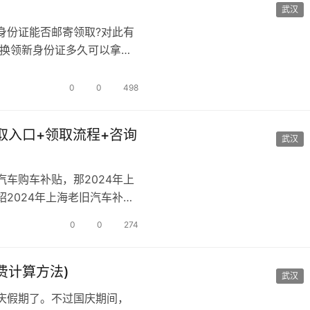
武汉
身份证能否邮寄领取?对此有
 换领新身份证多久可以拿到
…
0
0
498
取入口+领取流程+咨询
武汉
汽车购车补贴，那2024年上
2024年上海老旧汽车补贴
0
0
274
费计算方法)
武汉
庆假期了。不过国庆期间，