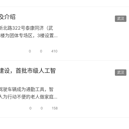
及介绍
武汉
北路322号泰康同济（武
2楼为团体专场区，3楼设置
地址…
0
0
410
建设，首批市级人工智
武汉
驾驶车辆成为通勤工具，智
人为行动不便的老人做家庭
生活助手和城…
0
0
158