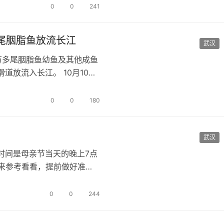
0
0
241
尾胭脂鱼放流长江
武汉
万多尾胭脂鱼幼鱼及其他成鱼
道放流入长江。 10月10日
区人…
0
0
180
武汉
时间是母亲节当天的晚上7点
先来参考看看，提前做好准
0
0
244