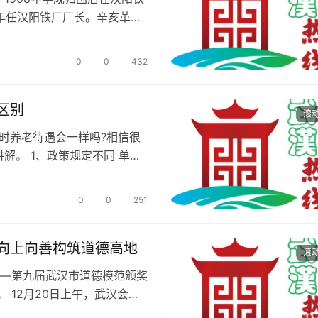
2年任汉阳铁厂厂长。辛亥革命
0
0
432
区别
滚
时养老待遇会一样吗?相信很
解。 1、政策规定不同 单位
0
0
251
向上向善构筑道德高地
滚
——第九届武汉市道德模范颁奖
 12月20日上午，武汉会议