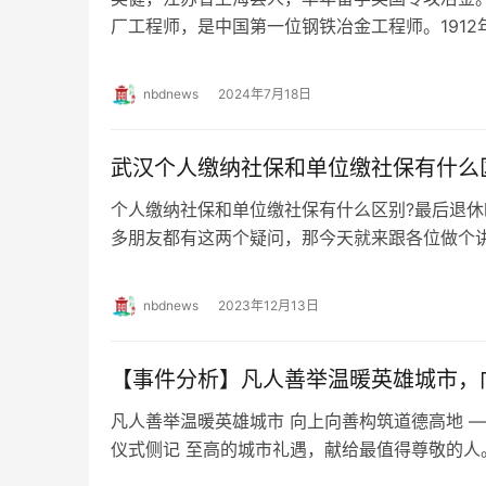
厂工程师，是中国第一位钢铁冶金工程师。191
时汉阳铁厂在战事中遭炮火损坏，全部停…
nbdnews
2024年7月18日
武汉个人缴纳社保和单位缴社保有什么
个人缴纳社保和单位缴社保有什么区别?最后退休
多朋友都有这两个疑问，那今天就来跟各位做个讲
参保 用人单位应该为职工按规定办理参保…
nbdnews
2023年12月13日
【事件分析】凡人善举温暖英雄城市，
凡人善举温暖英雄城市 向上向善构筑道德高地 
仪式侧记 至高的城市礼遇，献给最值得尊敬的人。
中心长江厅气氛热烈、暖意融融，第九…