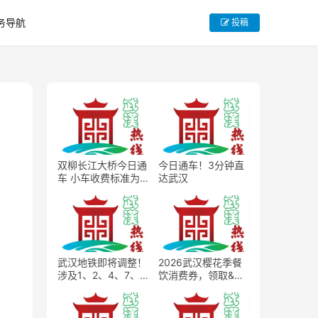
务导航
投稿
双柳长江大桥今日通
今日通车！3分钟直
车 小车收费标准为
达武汉
15元每次
武汉地铁即将调整！
2026武汉樱花季餐
涉及1、2、4、7、8
饮消费券，领取&使
号线
用完整规则