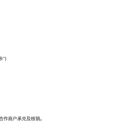
”)
合作商户承兑及核销。