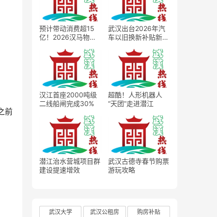
预计带动消费超15
武汉出台2026年汽
亿！2026汉马物资
车以旧换新补贴新
发放正式启动
政，最高2万元补贴
撬动车市消费扩容
汉江首座2000吨级
超酷！人形机器人
二线船闸完成30%
“天团”走进潜江
之前
潜江治水营城项目群
武汉古德寺春节购票
建设提速增效
游玩攻略
武汉大学
武汉公租房
购房补贴