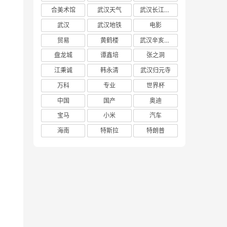
合美术馆
武汉天气
武汉长江大桥
武汉
武汉地铁
电影
贸易
黄鹤楼
武汉辛亥革命博物馆
盘龙城
谭鑫培
张之洞
江秉诚
韩永清
武汉归元寺
万科
专业
世界杯
中国
国产
奥迪
宝马
小米
汽车
海南
特斯拉
特朗普