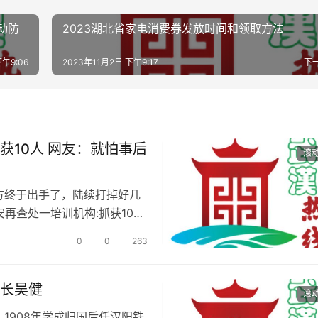
动防
2023湖北省家电消费券发放时间和领取方法
下午9:06
2023年11月2日 下午9:17
下
获10人 网友：就怕事后
滚
方终于出手了，陆续打掉好几
再查处一培训机构:抓获10
0
0
263
厂长吴健
滚
1908年学成归国后任汉阳铁