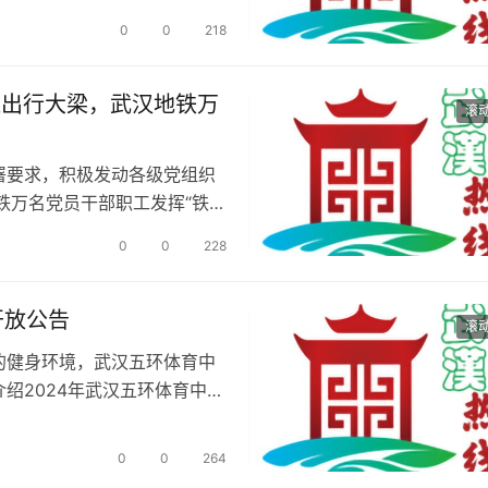
0
0
218
交通出行大梁，武汉地铁万
滚
署要求，积极发动各级党组织
铁万名党员干部职工发挥“铁军
0
0
228
开放公告
滚
的健身环境，武汉五环体育中
绍2024年武汉五环体育中心
0
0
264