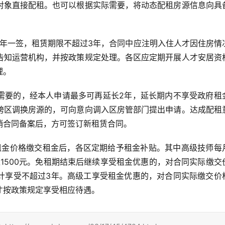
对象直接配租。也可以根据实际需要，将动态配租房源信息向具
年一签，租赁期限不超过3年，合同中应注明入住人才因住房情
告知运营机构，并按政策规定处理。各区应定期开展人才安居资
理。
要的，经本人申请最多可再延长2年，延长期内不享受政府租
跨区调换房源的，可向意向调入区房管部门提出申请。达成配租
销合同备案后，方可签订新租赁合同。
租金价格缴交租金后，各区定期给予租金补贴。其中高级技师每
过1500元。免租期结束后继续享受租金优惠的，对合同实际缴交
计享受不超过3年。高级工享受租金优惠的，对合同实际缴交价
才按政策规定享受相应待遇。