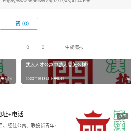
/www.nbdnews.cn/03/17/45/4704.html
赞
(0)
0
0
生成海报
武汉人才公寓中勘大厦怎么样?
午5:44
2023年9月3日 下午5:45
下一篇
地址+电话
办事
目、经佳公寓、联投新青年-