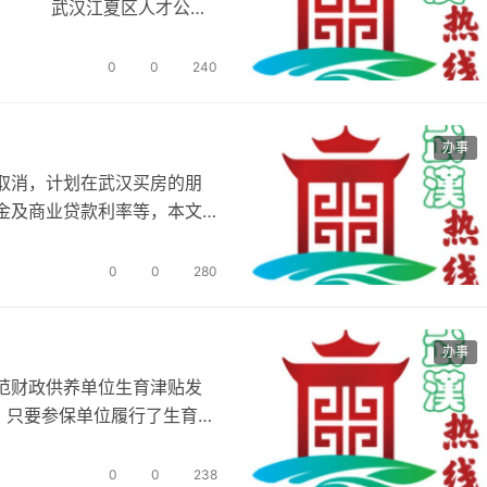
文。 武汉江夏区人才公寓
(一…
0
0
240
办事
取消，计划在武汉买房的朋
金及商业贷款利率等，本文
新政策 …
0
0
280
办事
范财政供养单位生育津贴发
定，只要参保单位履行了生育保
面不…
0
0
238