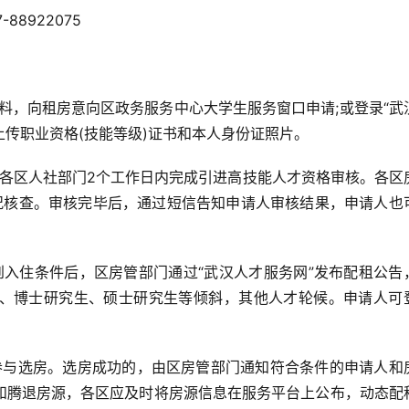
7-88922075
料，向租房意向区政务服务中心大学生服务窗口申请;或登录“武
表，并上传职业资格(技能等级)证书和本人身份证照片。
各区人社部门2个工作日内完成引进高技能人才资格审核。各区
况核查。审核完毕后，通过短信告知申请人审核结果，申请人也
到入住条件后，区房管部门通过“武汉人才服务网”发布配租公告
、博士研究生、硕士研究生等倾斜，其他人才轮候。申请人可
参与选房。选房成功的，由区房管部门通知符合条件的申请人和
和腾退房源，各区应及时将房源信息在服务平台上公布，动态配