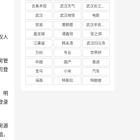
合美术馆
武汉天气
武汉长江大桥
武汉
武汉地铁
电影
贸易
黄鹤楼
武汉辛亥革命博物馆
盘龙城
谭鑫培
张之洞
汉人
江秉诚
韩永清
武汉归元寺
万科
专业
世界杯
房管
中国
国产
奥迪
可登
宝马
小米
汽车
海南
特斯拉
特朗普
，明
登录
房源
租，