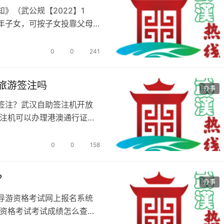
》（武公规【2022】1
年子女，可按子女投靠父母
的孩子登…
0
0
241
旅游签注吗
办事
签注？武汉自助签注机开放
注机可以办理港澳通行证旅
备上办理…
0
0
158
？
办事
导游资格考试网上报名系统
资格考试考试成绩怎么查
试（面试）…