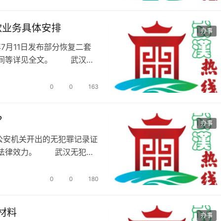
款业务具体安排
办事
7月11日发布部分恢复二套
时间等详见全文。 武汉住
贷款…
0
0
163
？
办事
公安机关开出的无犯罪记录证
生法律效力。 武汉无犯罪
录证…
0
0
180
材料
办事