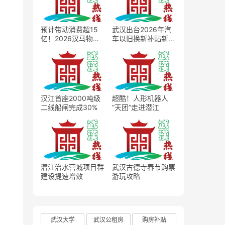
预计带动消费超15
武汉出台2026年汽
亿！2026汉马物资
车以旧换新补贴新
发放正式启动
政，最高2万元补贴
撬动车市消费扩容
汉江首座2000吨级
超酷！人形机器人
二线船闸完成30%
“天团”走进潜江
潜江治水营城项目群
武汉古德寺春节购票
建设提速增效
游玩攻略
武汉大学
武汉公租房
购房补贴