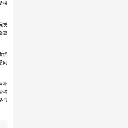
备租
况发
格复
金优
意向
月补
价格
格与