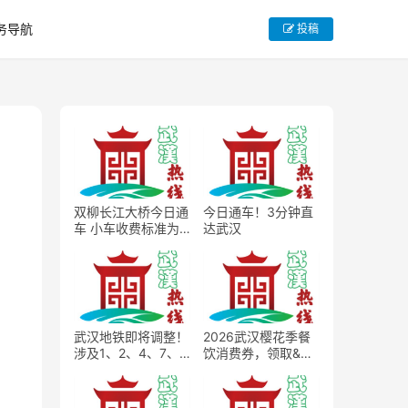
务导航
投稿
双柳长江大桥今日通
今日通车！3分钟直
车 小车收费标准为
达武汉
15元每次
武汉地铁即将调整！
2026武汉樱花季餐
涉及1、2、4、7、8
饮消费券，领取&使
号线
用完整规则