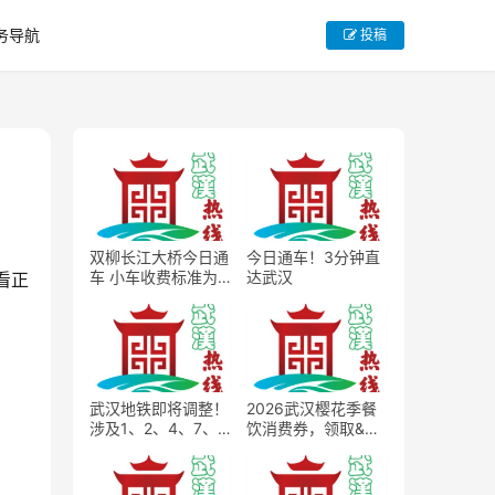
务导航
投稿
双柳长江大桥今日通
今日通车！3分钟直
车 小车收费标准为
达武汉
看正
15元每次
武汉地铁即将调整！
2026武汉樱花季餐
涉及1、2、4、7、8
饮消费券，领取&使
号线
用完整规则