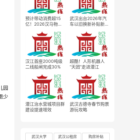
预计带动消费超15
武汉出台2026年汽
亿！2026汉马物资
车以旧换新补贴新
发放正式启动
政，最高2万元补贴
撬动车市消费扩容
汉江首座2000吨级
超酷！人形机器人
二线船闸完成30%
“天团”走进潜江
儿园
退少
潜江治水营城项目群
武汉古德寺春节购票
建设提速增效
游玩攻略
武汉大学
武汉公租房
购房补贴