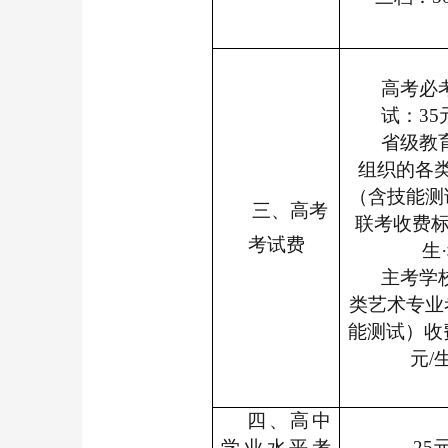
高考必
试：35
省级教
组织的各
（含技能测
三、高考
联考收费标
考试费
生
主考学
类艺术专业
能测试）收
元/
四、高中
学业水平考
25