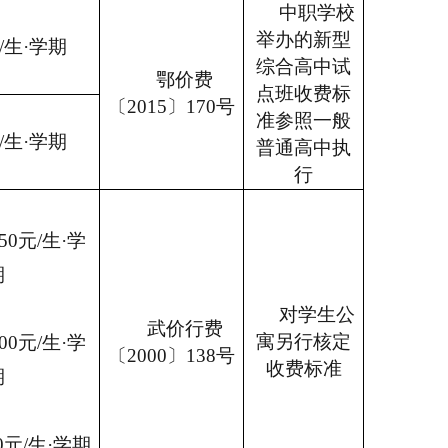
中职学校
举办的新型
元/生·学期
综合高中试
鄂价费
点班收费标
〔2015〕170号
准参照一般
元/生·学期
普通高中执
行
50元/生·学
期
对学生公
武价行费
寓另行核定
00元/生·学
〔2000〕138号
收费标准
期
0元/生·学期