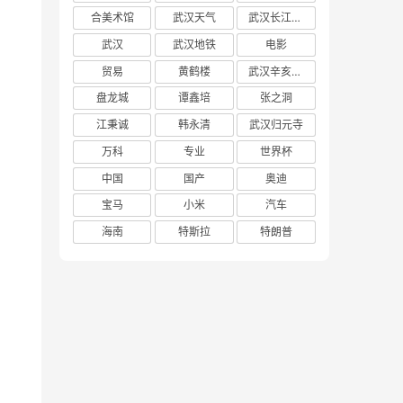
合美术馆
武汉天气
武汉长江大桥
武汉
武汉地铁
电影
贸易
黄鹤楼
武汉辛亥革命博物馆
盘龙城
谭鑫培
张之洞
江秉诚
韩永清
武汉归元寺
万科
专业
世界杯
中国
国产
奥迪
宝马
小米
汽车
海南
特斯拉
特朗普