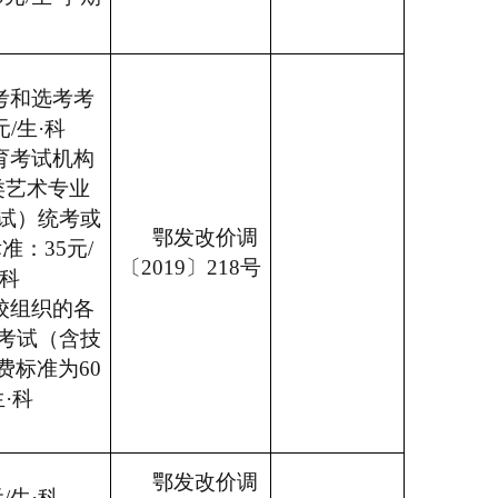
考和选考考
元/生·科
育考试机构
类艺术专业
试）统考或
鄂发改价调
准：35元/
〔2019〕218号
·科
校组织的各
考试（含技
费标准为60
生·科
鄂发改价调
元/生·科