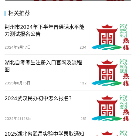
生
活
相关推荐
荆州市2024年下半年普通话水平能
百
力测试报名公告
科
2024年9月17日
234
科
技
湖北自考考生注册入口官网及流程
图
观
2025年8月15日
132
察
2024武汉民办初中怎么报名？
关
于
我
2024年4月23日
261
们
2025湖北省武昌实验中学录取通知