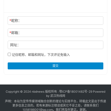
*
昵称：
*
邮箱：
网址：
记住昵称、邮箱和网址，下次评论免输入
提交
Copyright © 2024 nbdnews 版权所有 :
鄂ICP备18001482号-29
Powered
by 武汉热线网
声明：本站为宣传传媒领域融合创新的理论与实践平台，转载此文是出于传递
更多信息之目的。若有来源标注错误或其它不妥之处，请联系我们
1056186001@qq.com。我们将及时更正。谢谢。