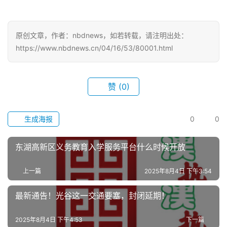
首
原创文章，作者：nbdnews，如若转载，请注明出处：
页
https://www.nbdnews.cn/04/16/53/80001.html
武
赞
(0)
汉
办
生成海报
0
0
事
东湖高新区义务教育入学服务平台什么时候开放
旅
游
上一篇
2025年8月4日 下午3:54
滚
最新通告！光谷这一交通要塞，封闭延期！
动
2025年8月4日 下午4:53
下一篇