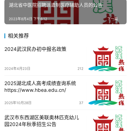
活
湖北省中医院招聘派遣制医疗辅助人员的公告
2023年8月4日 下午6:12
下一篇
百
科
相关推荐
科
2024武汉民办初中报名政策
技
观
2024年4月23日
212
察
2025湖北成人高考成绩查询系统
关
https://www.hbea.edu.cn/
于
2025年10月28日
37
我
们
武汉市东西湖区美联奥林匹克幼儿
园2024年秋季招生公告
服