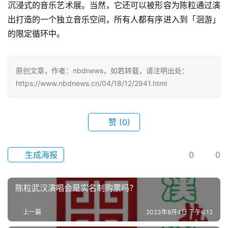
沉浸式的音乐艺术展。当然，它还可以被形容为陈粒通过演
出打造的一个独立音乐空间，所有人都有序进入到「洄游」
首
的限定循环中。
页
武
原创文章，作者：nbdnews，如若转载，请注明出处：
汉
https://www.nbdnews.cn/04/18/12/2941.html
办
事
赞
(0)
旅
生成海报
0
0
游
滚
陈粒武汉演唱会是实名制购票吗？
动
上一篇
2023年8月4日 下午6:12
生