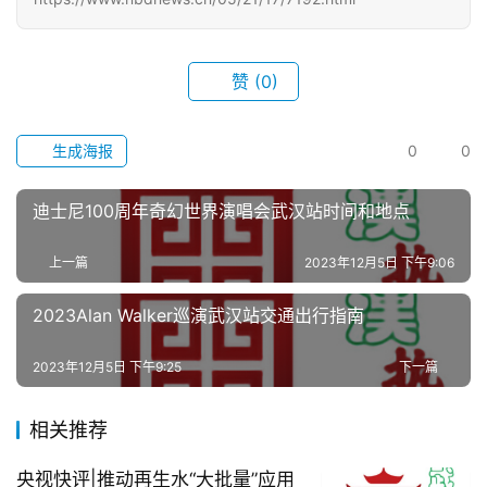
武
汉
赞
(0)
办
事
生成海报
0
0
旅
迪士尼100周年奇幻世界演唱会武汉站时间和地点
游
上一篇
2023年12月5日 下午9:06
滚
2023Alan Walker巡演武汉站交通出行指南
动
2023年12月5日 下午9:25
下一篇
生
活
相关推荐
百
央视快评|推动再生水“大批量”应用