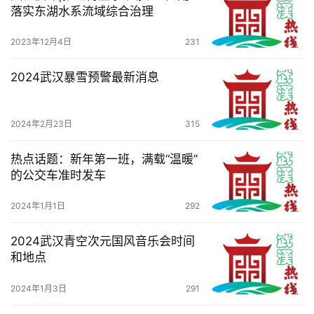
科
落实东湖水系流域综合治理
科
2023年12月4日
231
技
2024武汉暴雪预警最新消息
观
察
2024年2月23日
315
关
热点话题：新年第一班，满载“温暖”
于
的公交车准时发车
我
们
2024年1月1日
292
2024武汉青空次元国风音乐会时间
服
和地点
务
导
2024年1月3日
291
航