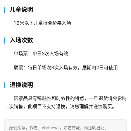
儿童说明
1.2米以下儿童持全价票入场
入场次数
单场票：单日3次入场有效
首
页
联票：每日单场次3次入场有效，展期内2日可使用
武
退换说明
汉
因票品具有稀缺性和时效性的特点，一旦退货将会影响
办
二次销售，此项目不支持退换，请您理解并谨慎购买。
事
旅
原创文章，作者：nbdnews，如若转载，请注明出处：