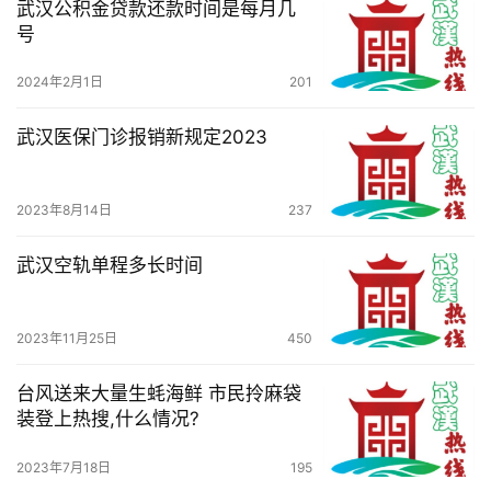
关
武汉公积金贷款还款时间是每月几
于
号
我
们
2024年2月1日
201
武汉医保门诊报销新规定2023
服
务
导
2023年8月14日
237
航
武汉空轨单程多长时间
2023年11月25日
450
台风送来大量生蚝海鲜 市民拎麻袋
装登上热搜,什么情况?
2023年7月18日
195