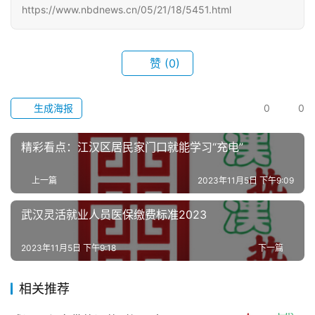
游
https://www.nbdnews.cn/05/21/18/5451.html
滚
动
赞
(0)
生
生成海报
0
0
活
精彩看点：江汉区居民家门口就能学习“充电”
百
科
上一篇
2023年11月5日 下午9:09
科
武汉灵活就业人员医保缴费标准2023
技
2023年11月5日 下午9:18
下一篇
观
察
相关推荐