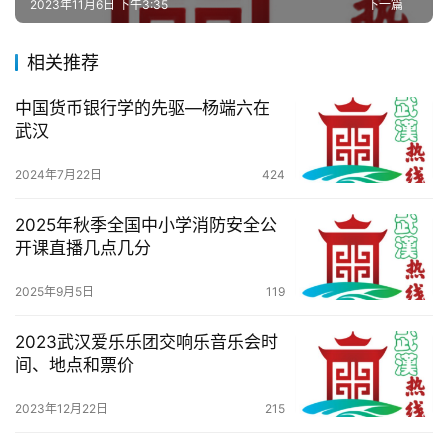
2023年11月6日 下午3:35
下一篇
百
相关推荐
科
中国货币银行学的先驱—杨端六在
科
武汉
技
2024年7月22日
424
观
察
2025年秋季全国中小学消防安全公
开课直播几点几分
关
2025年9月5日
119
于
我
2023武汉爱乐乐团交响乐音乐会时
们
间、地点和票价
服
2023年12月22日
215
务