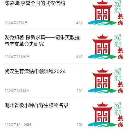
导
陈荣础:享誉全国的武汉信鸽
航
2024年7月3日
402
发微知著 探新求真——记朱英教授
与辛亥革命史研究
2024年7月29日
347
武汉生育津贴申领流程2024
2024年3月14日
301
湖北省极小种群野生植物名录
2023年12月28日
292