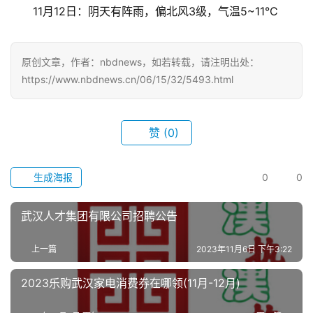
首
11月12日：阴天有阵雨，偏北风3级，气温5~11°C
页
原创文章，作者：nbdnews，如若转载，请注明出处：
武
https://www.nbdnews.cn/06/15/32/5493.html
汉
办
赞
(0)
事
旅
生成海报
0
0
游
武汉人才集团有限公司招聘公告
滚
动
上一篇
2023年11月6日 下午3:22
2023乐购武汉家电消费券在哪领(11月-12月)
生
活