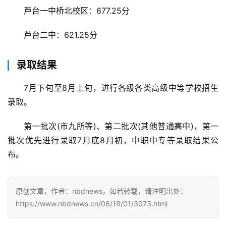
芦台一中桥北校区：677.25分
科
技
芦台二中：621.25分
观
录取结果
察
7月下旬至8月上旬，进行各级各类高级中等学校招生
关
录取。
于
我
第一批次(市九所等)、第二批次(其他普通高中)，第一
们
批次优先进行录取7月底8月初，中职中专等录取结果公
布。
服
务
导
原创文章，作者：nbdnews，如若转载，请注明出处：
航
https://www.nbdnews.cn/06/18/01/3073.html