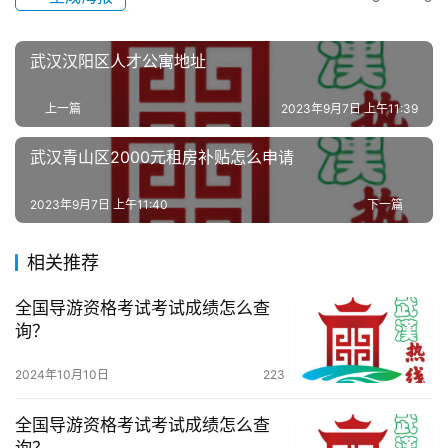
技
武汉汉阳区人才公寓地址
观
察
上一篇
2023年9月7日 上午11:39
关
武汉青山区2000元租房补贴怎么申请
于
我
2023年9月7日 上午11:40
下一篇
们
相关推荐
服
务
全国导游资格考试考试成绩怎么查
导
询？
航
2024年10月10日
223
全国导游资格考试考试成绩怎么查