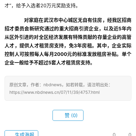
才”，给予入选者20万元奖励支持。
办
对家庭在武汉市中心城区无自有住房，经我区招商
事
招才委员会新研究通过的重大招商引资企业，以及近5年内
从区外引进的对全区经济发展有特殊贡献的存量企业的高管
旅
人才，提供人才租赁房支持，免3年房租。其中，企业实际
游
控制人可按照每人每月2000元的标准发放租房补贴。单个
企业一般给予不超过5套人才租赁房支持。
滚
动
原创文章，作者：nbdnews，如若转载，请注明出处：
生
https://www.nbdnews.cn/07/11/39/4757.html
活
百
赞
(0)
科
科
生成海报
0
0