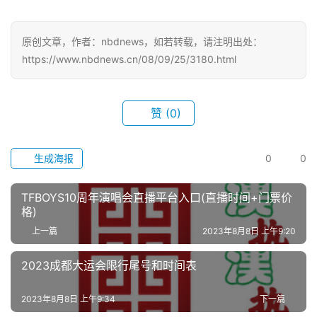
页
原创文章，作者：nbdnews，如若转载，请注明出处：
武
https://www.nbdnews.cn/08/09/25/3180.html
汉
办
赞
(0)
事
生成海报
0
0
旅
游
TFBOYS10周年演唱会直播平台入口(直播时间+门票价
格)
滚
上一篇
2023年8月8日 上午9:20
动
2023成都大运会限行尾号和时间表
生
活
2023年8月8日 上午9:34
下一篇