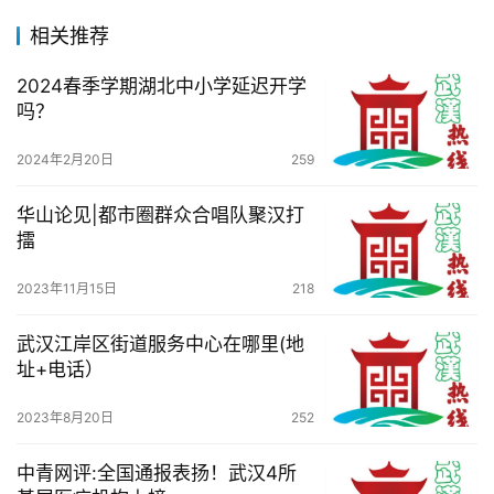
百
相关推荐
科
2024春季学期湖北中小学延迟开学
吗？
科
技
2024年2月20日
259
观
华山论见|都市圈群众合唱队聚汉打
察
擂
关
2023年11月15日
218
于
我
武汉江岸区街道服务中心在哪里(地
们
址+电话）
2023年8月20日
252
服
务
中青网评:全国通报表扬！武汉4所
导