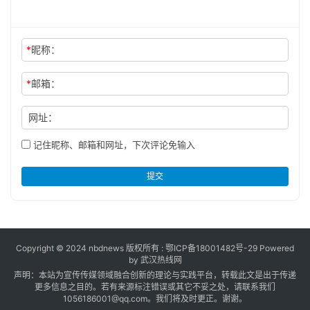
*
昵称：
*
邮箱：
网址：
记住昵称、邮箱和网址，下次评论免输入
提交
Copyright © 2024 nbdnews 版权所有 :
鄂ICP备18001482号-29
Powered
by 武汉热线网
声明：本站为宣传传媒领域融合创新的理论与实践平台，转载此文是出于传递
更多信息之目的。若有来源标注错误或其它不妥之处，请联系我们
1056186001@qq.com。我们将及时更正。谢谢。