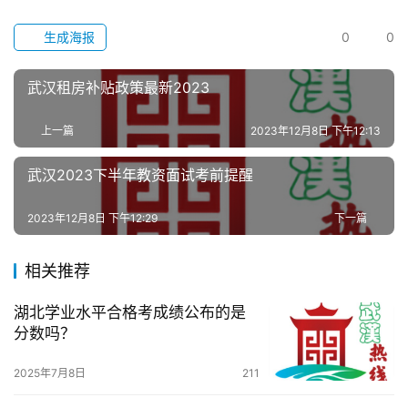
生成海报
0
0
科
技
武汉租房补贴政策最新2023
观
上一篇
2023年12月8日 下午12:13
察
武汉2023下半年教资面试考前提醒
关
于
2023年12月8日 下午12:29
下一篇
我
们
相关推荐
服
湖北学业水平合格考成绩公布的是
务
分数吗？
导
航
2025年7月8日
211