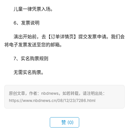
武
儿童一律凭票入场。
汉
6、发票说明
办
事
演出开始前，去【订单详情页】提交发票申请。我们会
将电子发票发送至您的邮箱。
旅
游
7、实名购票规则
无需实名购票。
滚
动
原创文章，作者：nbdnews，如若转载，请注明出处：
生
https://www.nbdnews.cn/08/12/23/7286.html
活
百
赞
(0)
科