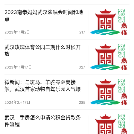
科
2023南拳妈妈武汉演唱会时间和地
技
点
观
2023年11月2日
217
察
武汉玫瑰体育公园二期什么时候开
放
关
于
2023年11月17日
327
我
们
微新闻：与斑马、羊驼零距离接
触，武汉首家动物自驾乐园人气爆
服
务
2024年2月17日
285
导
航
武汉二手房怎么申请公积金贷款条
件流程