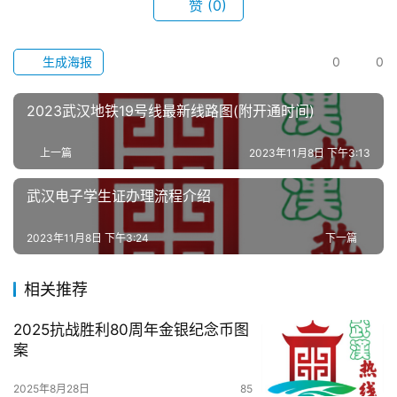
武
赞
(0)
汉
生成海报
0
0
办
事
2023武汉地铁19号线最新线路图(附开通时间)
旅
上一篇
2023年11月8日 下午3:13
游
武汉电子学生证办理流程介绍
滚
动
2023年11月8日 下午3:24
下一篇
生
相关推荐
活
2025抗战胜利80周年金银纪念币图
案
百
科
2025年8月28日
85