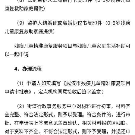
观
康复救助家庭提供）
察
（9）监护人结婚证或离婚协议书复印件（0-6岁残疾
儿童康复救助家庭提供）
关
于
残疾儿童精准康复服务项目与残疾儿童家庭生活补助可
我
们
以一起申请
4、办理流程
服
务
（1）申请人如实填写《武汉市残疾儿童精准康复项目
导
申请审批表》，定点机构同意接收后签字盖章；
航
（2）街道行政事务服务中心对材料进行初审，材料齐
全完整、符合法定形式，则予以受理。符合条件的，进行审
批，在申请表上签署意见盖章确认，相关材料报送区残联。
对于资料不齐全、不符合法定形式，则不予受理，并退还申