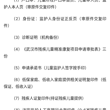
办
事
护人本人页（审原件交复印件）
（2）身份证：监护人身份证正反页（审原件交复印
旅
游
件）
（3）诊断证明（机构备份）
滚
动
（4）《武汉市残疾儿童精准康复项目申请审批表》三
份
生
活
（5）申请承诺书（儿童监护人签字按手印）
百
（6）低保家庭、低收入家庭提供相关证明复印件（低
科
保证、低收入证）
科
（7）残疾人证复印件(持证残疾儿童提供）
技
（8）法定监护人工商银行卡复印件（0-6岁残疾儿童