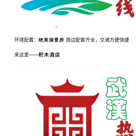
科
技
观
察
环境配置：
 周边配套齐全，交通方便快捷
绝美湖景房
关
来这里——
积木酒店
于
我
们
服
务
导
航