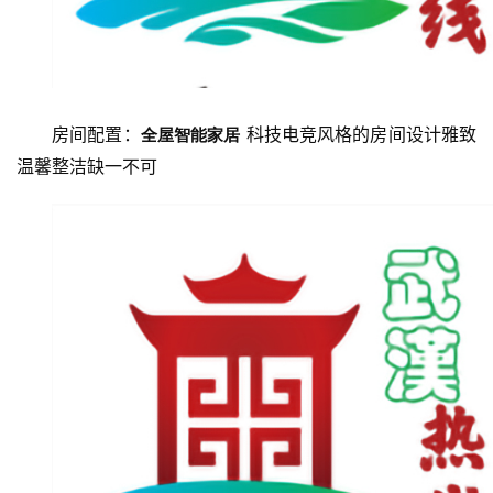
汉
办
事
房间配置：
 科技电竞风格的房间设计雅致
全屋智能家居
旅
温馨整洁缺一不可
游
滚
动
生
活
百
科