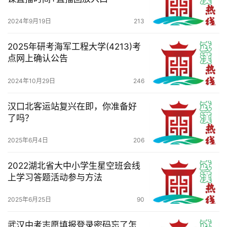
于
我
2024年9月19日
213
们
2025年研考海军工程大学(4213)考
服
点网上确认公告
务
导
2024年10月29日
246
航
汉口北客运站复兴在即，你准备好
了吗？
2025年6月4日
206
2022湖北省大中小学生星空班会线
上学习答题活动参与方法
2025年6月25日
90
武汉中考志愿填报登录密码忘了怎