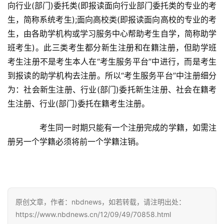
向行业(部门)委托类(即报读面向行业部门委托类的专业的考
生，简称系统考生);面向高校类(即报读面向高校的专业的考
生，由各助学机构或学习服务中心帮助考生自学，简称助学
班考生)。此三类考生都分新生注册和在籍注册，但助学班
考生注册不是考生本人在“考生服务平台”中进行，而是考生
到报读的助学机构去注册。所以“考生服务平台”中注册细分
首
为：社会新生注册、行业(部门)委托新生注册、社会在籍考
页
生注册、行业(部门)委托在籍考生注册。
武
　　考生同一时期只能有一个注册完成的学籍，如需注
汉
册另一个学籍必须将前一个学籍注销。
办
事
原创文章，作者：nbdnews，如若转载，请注明出处：
旅
https://www.nbdnews.cn/12/09/49/70858.html
游