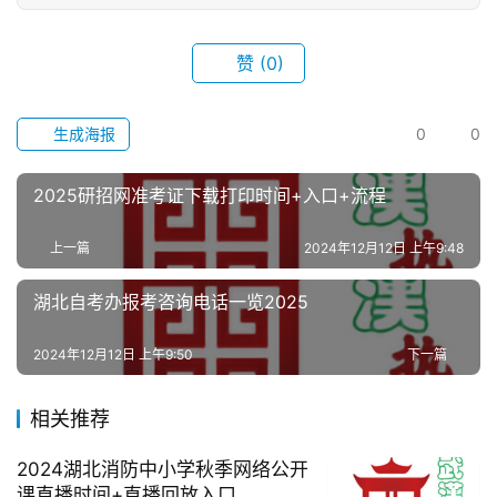
滚
赞
(0)
动
生
生成海报
0
0
活
2025研招网准考证下载打印时间+入口+流程
百
科
上一篇
2024年12月12日 上午9:48
湖北自考办报考咨询电话一览2025
科
技
2024年12月12日 上午9:50
下一篇
观
相关推荐
察
2024湖北消防中小学秋季网络公开
关
课直播时间+直播回放入口