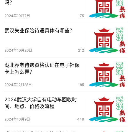
吗？
技
2024年10月7日
175
观
察
武汉失业保险待遇具体有哪些？
关
2024年10月26日
212
于
我
湖北养老待遇资格认证在电子社保
们
卡上怎么弄？
服
2024年12月28日
185
务
导
2024武汉大学自有电动车回收时
航
间、地点、价格及流程
2024年10月9日
449