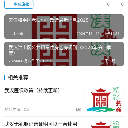
生成海报
0
0
办
天津和平区老旧小区改造最新消息2025
事
上一篇
2024年12月12日 下午12:24
旅
游
武汉洪山区公共租赁住房选房规则（2024年第四季
度）
滚
2024年12月12日 下午12:27
下一篇
动
相关推荐
生
活
武汉医保政策（持续更新）
百
2024年10月3日
180
科
武汉无犯罪记录证明可以一直使用
科