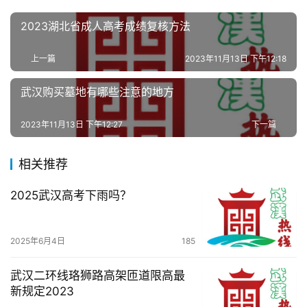
2023湖北省成人高考成绩复核方法
生
活
上一篇
2023年11月13日 下午12:18
百
武汉购买墓地有哪些注意的地方
科
2023年11月13日 下午12:27
下一篇
科
技
相关推荐
2025武汉高考下雨吗？
观
察
2025年6月4日
185
关
于
武汉二环线珞狮路高架匝道限高最
我
新规定2023
们