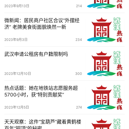
2023年9月13日
214
服
务
微新闻：居民商户社区合议“外摆经
导
济” 老牌美食街面貌焕然一新
航
2023年9月3日
234
武汉申请公租房有户籍限制吗
2023年12月10日
300
热点话题：她在地铁站志愿服务超
5700小时，获“特别贡献奖”
2023年12月5日
274
天天观察：这件“宝葫芦”藏着黄鹤楼
百年“铜顶”的秘密