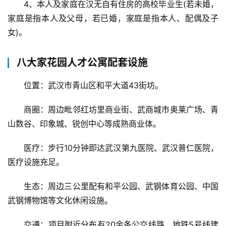
4、本人及家庭在汉无自有住房的高校毕业生(若未婚，
家庭是指本人及父母，若已婚，家庭是指本人、配偶及子
女)。
八大家花园人才公寓配套设施
位置：武汉市青山区和平大道43街坊。
商圈：周边毗邻红坊里商业街、武商城市奥莱广场、青
首
山数谷、印象城、锐创中心等成熟商业体。
页
医疗：步行10分钟即达武汉第九医院、武汉普仁医院，
医疗设施充足。
武
汉
生态：周边三公里配有和平公园、武钢体育公园、中国
武钢博物馆等文化休闲设施。
办
事
交通：项目附近分布有20余条公交线路，地铁5号线建