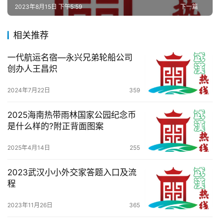
察
2023年8月15日 下午5:59
下一篇
关
相关推荐
于
我
一代航运名宿—永兴兄弟轮船公司
们
创办人王昌炽
服
2024年7月22日
359
务
导
2025海南热带雨林国家公园纪念币
航
是什么样的?附正背面图案
2025年4月14日
255
2023武汉小小外交家答题入口及流
程
2023年11月26日
365