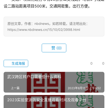
设二路站距离项目500米，交通网密集，出行方便。
旅
游
原创文章，作者：nbdnews，如若转载，请注明出处：
滚
https://www.nbdnews.cn/15/10/02/3998.html
动
生
赞
(0)
活
生成海报
0
0
百
科
武汉跨区转户口需要些什么资料
科
上一篇
2023年8月15日 上午9:52
技
2023实验室消防安全直播观看时间及观看平台
观