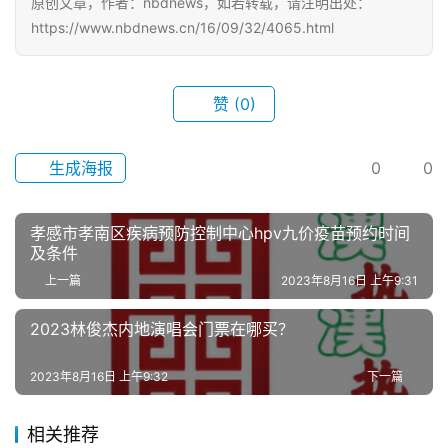
页
原创文章，作者：nbdnews，如若转载，请注明出处：
https://www.nbdnews.cn/16/09/32/4065.html
武
汉
赞
(0)
办
事
生成海报
0
0
旅
孝感市孝南区疾病预防控制中心hpv九价疫苗预约时间
游
及条件
上一篇
2023年8月16日 上午9:31
滚
动
2023林俊杰内地演唱会门票在哪买？
生
2023年8月16日 上午9:32
下一篇
活
相关推荐