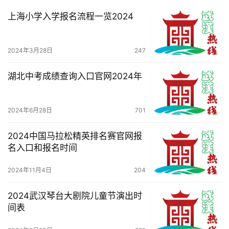
百
科
上海小学入学报名流程一览2024
科
2024年3月28日
247
技
湖北中考成绩查询入口官网2024年
观
察
2024年6月28日
701
关
于
2024中国马拉松精英排名赛官网报
我
名入口和报名时间
们
2024年11月4日
204
服
2024武汉琴台大剧院儿童节演出时
务
间表
导
航