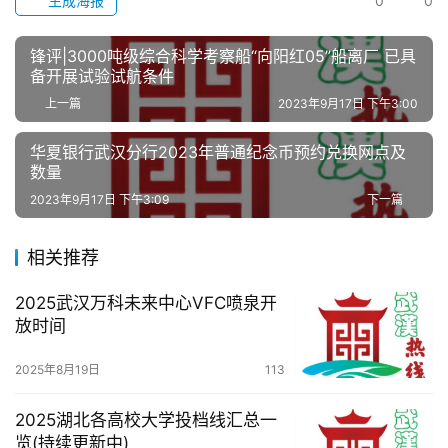
生成海报
0
0
锋评|3000吨级综合科学考察船“向阳红05”船离厂 已具
备开展试验试航条件
上一篇
2023年9月17日 下午3:00
华夏银行武汉分行2023年普通纪念币预约兑换网点及
数量
2023年9月17日 下午3:09
下一篇
相关推荐
2025武汉万科未来中心VFC喷泉开
放时间
2025年8月19日
113
2025湖北各高校大学投档线汇总一
览(持续更新中)