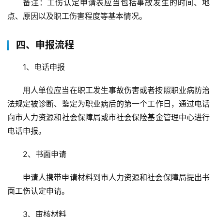
备注：工伤认定申请表应当包括事故发生的时间、地
点、原因以及职工伤害程度等基本情况。
四、申报流程
首
页
1、电话申报
用人单位应当在职工发生事故伤害或者按照职业病防治
武
法规定被诊断、鉴定为职业病后的第一个工作日，通过电话
汉
向市人力资源和社会保障局或市社会保险基金管理中心进行
办
电话申报。
事
2、书面申请
旅
申请人携带申请材料到市人力资源和社会保障局提出书
游
面工伤认定申请。
滚
3、审核材料