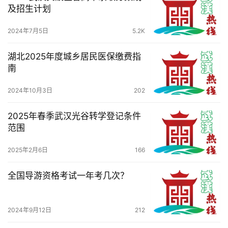
科
及招生计划
科
2024年7月5日
5.2K
技
湖北2025年度城乡居民医保缴费指
南
观
察
2024年10月3日
202
关
2025年春季武汉光谷转学登记条件
于
范围
我
们
2025年2月6日
166
全国导游资格考试一年考几次？
服
务
导
2024年9月12日
212
航