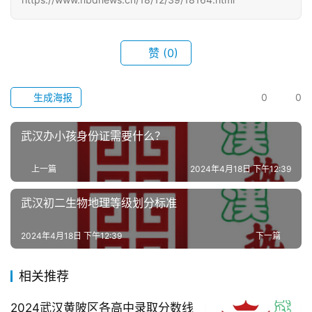
武
汉
赞
(0)
办
事
生成海报
0
0
旅
武汉办小孩身份证需要什么？
游
上一篇
2024年4月18日 下午12:39
滚
武汉初二生物地理等级划分标准
动
2024年4月18日 下午12:39
下一篇
生
活
相关推荐
百
2024武汉黄陂区各高中录取分数线