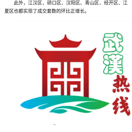
此外，江汉区、硚口区、汉阳区、青山区、经开区、江
动
夏区也都实现了成交套数的环比正增长。
生
活
百
科
科
技
观
察
关
于
我