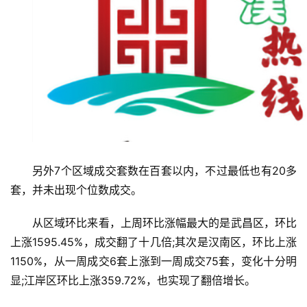
首
页
武
汉
另外7个区域成交套数在百套以内，不过最低也有20多
套，并未出现个位数成交。
办
事
从区域环比来看，上周环比涨幅最大的是武昌区，环比
上涨1595.45%，成交翻了十几倍;其次是汉南区，环比上涨
旅
游
1150%，从一周成交6套上涨到一周成交75套，变化十分明
显;江岸区环比上涨359.72%，也实现了翻倍增长。
滚