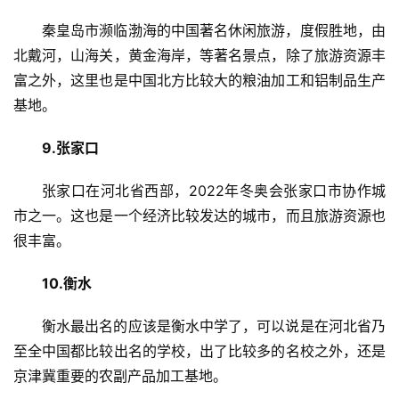
首
秦皇岛市濒临渤海的中国著名休闲旅游，度假胜地，由
页
北戴河，山海关，黄金海岸，等著名景点，除了旅游资源丰
富之外，这里也是中国北方比较大的粮油加工和铝制品生产
武
基地。
汉
9.张家口
办
事
张家口在河北省西部，2022年冬奥会张家口市协作城
市之一。这也是一个经济比较发达的城市，而且旅游资源也
旅
很丰富。
游
10.衡水
滚
衡水最出名的应该是衡水中学了，可以说是在河北省乃
动
至全中国都比较出名的学校，出了比较多的名校之外，还是
京津冀重要的农副产品加工基地。
生