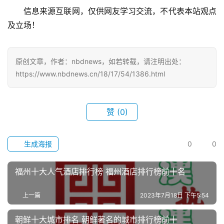
活
信息来源互联网，仅供网友学习交流，不代表本站观点
及立场！
百
科
原创文章，作者：nbdnews，如若转载，请注明出处：
科
https://www.nbdnews.cn/18/17/54/1386.html
技
观
赞
(0)
察
生成海报
0
0
关
于
我
福州十大人气酒店排行榜 福州酒店排行榜前十名
们
上一篇
2023年7月18日 下午5:54
服
朝鲜十大城市排名 朝鲜著名的城市排行榜前十
务