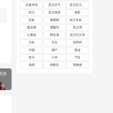
合美术馆
武汉天气
武汉长江大桥
武汉
武汉地铁
电影
贸易
黄鹤楼
武汉辛亥革命博物馆
盘龙城
谭鑫培
张之洞
江秉诚
韩永清
武汉归元寺
万科
专业
世界杯
中国
国产
奥迪
宝马
小米
汽车
海南
特斯拉
特朗普
这会
一篇