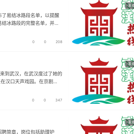
滚
布了易结冰路段名单，以提醒
易结冰路段的完整名单，并提
…
0
0
208
滚
津来到武汉，在武汉度过了她的
是在汉口天声戏园。在京剧
…
0
0
347
滚
招聘简章，岗位包括助理护