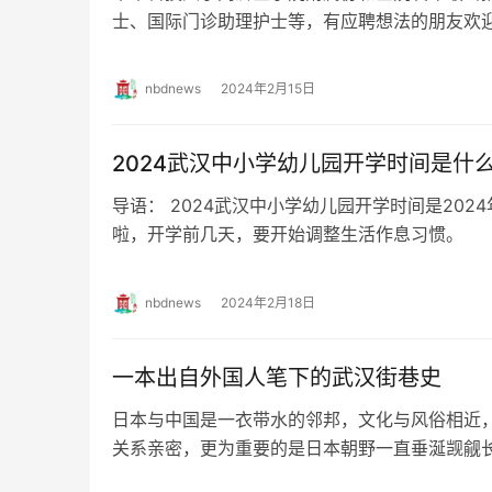
士、国际门诊助理护士等，有应聘想法的朋友欢迎
及要求 岗位一：助理护士 10名 1、年龄…
nbdnews
2024年2月15日
2024武汉中小学幼儿园开学时间是什
导语： 2024武汉中小学幼儿园开学时间是202
啦，开学前几天，要开始调整生活作息习惯。 
是什么时候？ 按照校历，武…
nbdnews
2024年2月18日
一本出自外国人笔下的武汉街巷史
日本与中国是一衣带水的邻邦，文化与风俗相近
关系亲密，更为重要的是日本朝野一直垂涎觊觎
日本人很早就来到了武汉。1885年12月，日…