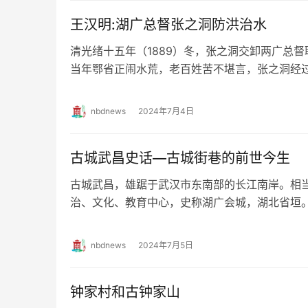
王汉明:湖广总督张之洞防洪治水
清光绪十五年（1889）冬，张之洞交卸两广总
当年鄂省正闹水荒，老百姓苦不堪言，张之洞经
国，唯有依堤为命的结论。因此，他到任后水…
nbdnews
2024年7月4日
古城武昌史话—古城街巷的前世今生
古城武昌，雄踞于武汉市东南部的长江南岸。相
治、文化、教育中心，史称湖广会城，湖北省垣。
黄武二年（223），孙权在黄鹄山（今蛇山）…
nbdnews
2024年7月5日
钟家村和古钟家山