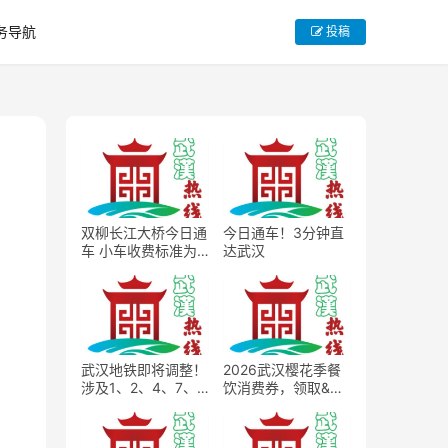
务导航
投稿
双柳长江大桥今日通
今日通车！3分钟直
车 小车收费标准为
达武汉
15元每次
武汉地铁即将调整！
2026武汉樱花季餐
涉及1、2、4、7、8
饮消费券，领取&使
号线
用完整规则