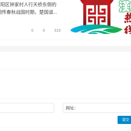
于现汉阳区钟家村人行天桥东侧的
相传春秋战国时期，楚国谙熟
0
0
323
网址：
提交