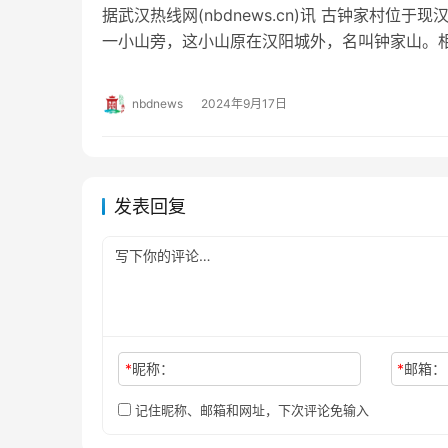
据武汉热线网(nbdnews.cn)讯 古钟家村位
一小山旁，这小山原在汉阳城外，名叫钟家山。
音律的樵夫钟子期曾在龟山西南、凤…
nbdnews
2024年9月17日
发表回复
*
昵称：
*
邮箱：
记住昵称、邮箱和网址，下次评论免输入