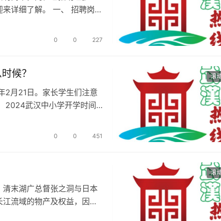
来详细了解。 一、 招聘岗位
0
0
227
么时候？
滚
4年2月21日。家长学生们注意
2024武汉中小学开学时间
0
0
451
滚
，清末湖广总督张之洞与日本
长江流域的物产及权益，因此