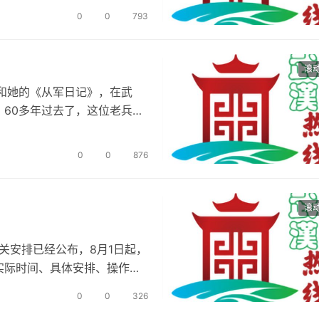
0
0
793
滚
字和她的《从军日记》，在武
60多年过去了，这位老兵还
0
0
876
滚
关安排已经公布，8月1日起，
实际时间、具体安排、操作指
0
0
326