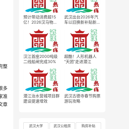
预计带动消费超15
武汉出台2026年汽
亿！2026汉马物资
车以旧换新补贴新
发放正式启动
政，最高2万元补贴
撬动车市消费扩容
汉江首座2000吨级
超酷！人形机器人
二线船闸完成30%
“天团”走进潜江
完整
家准
潜江治水营城项目群
武汉古德寺春节购票
建设提速增效
游玩攻略
文章
武汉大学
武汉公租房
购房补贴