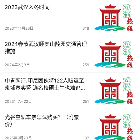
察
2023武汉入冬时间
关
于
2023年11月26日
318
我
们
2024春节武汉睡虎山陵园交通管理
措施
服
2024年2月3日
259
务
导
中青网评:印尼团伙将122人贩运至
航
柬埔寨卖肾 连名校硕士生也难逃魔
爪！
2023年7月22日
251
光谷空轨车票怎么购买？（附票
价）
2025年9月23日
197