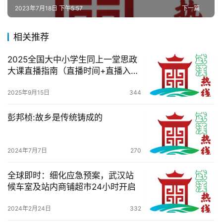
2023年7月18日 下午5:57
下一篇
旅
游
相关推荐
滚
2025全国大中小学生同上一堂思政
动
大课直播指南（直播时间+直播入
口）
2025年9月15日
344
生
活
彭邦桢:故乡是传统铸成的
百
科
2024年7月7日
270
科
全球即时：细化应急预案，武汉站
技
候车室及站内商铺超市24小时开启
2024年2月24日
332
观