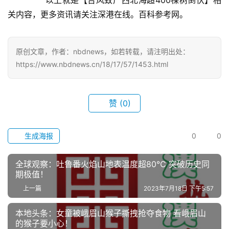
关内容，更多资讯请关注深港在线。百科参考网。
原创文章，作者：nbdnews，如若转载，请注明出处：
https://www.nbdnews.cn/18/17/57/1453.html
赞
(0)
首
生成海报
0
0
页
全球观察：吐鲁番火焰山地表温度超80℃ 突破历史同
武
期极值！
汉
上一篇
2023年7月18日 下午5:57
办
本地头条：女童被峨眉山猴子撕拽抢夺食物 看峨眉山
事
的猴子要小心！