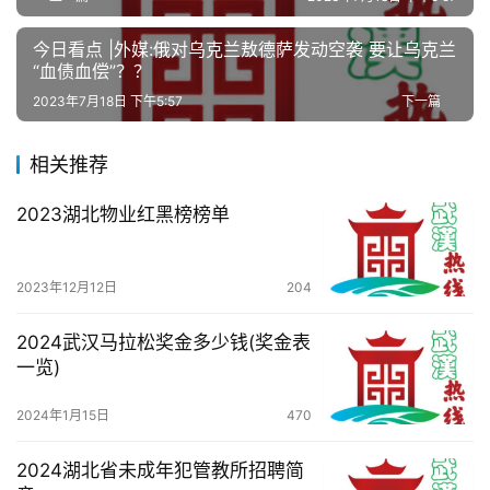
事
今日看点 |外媒:俄对乌克兰敖德萨发动空袭 要让乌克兰
“血债血偿”？？
旅
2023年7月18日 下午5:57
下一篇
游
相关推荐
滚
动
2023湖北物业红黑榜榜单
生
活
2023年12月12日
204
百
2024武汉马拉松奖金多少钱(奖金表
科
一览)
2024年1月15日
470
科
技
2024湖北省未成年犯管教所招聘简