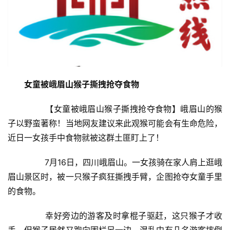
女童被峨眉山猴子撕拽抢夺食物
	　　【女童被峨眉山猴子撕拽抢夺食物】峨眉山的猴
子以野蛮著称！当地网友建议来此观猴可能会有生命危险，
近日一女孩手中食物就被这群土匪盯上了！
	　　7月16日，四川峨眉山。一女孩骑在家人肩上逛峨
眉山景区时，被一只猴子疯狂撕拽手臂，企图抢夺女童手里
的食物。
	　　幸好旁边的游客及时拿棍子驱赶，这只猴子才收
手。但猴子居然又跑向围栏另一边，混乱中有几名游客摔倒