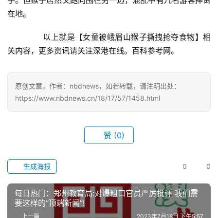
在地。
	　　以上就是【女童被峨眉山猴子撕拽抢夺食物】相
关内容，更多资讯请关注深港在线。百科参考网。
原创文章，作者：nbdnews，如若转载，请注明出处：
https://www.nbdnews.cn/18/17/57/1458.html
赞
(0)
首
页
生成海报
0
0
武
汉
每日热门：郑州教育局:对爆粗口官员严厉批评 我们需
要这样的“顶端新闻”!
办
上一篇
2023年7月18日 下午5:57