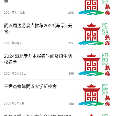
章
观
察
2024年1月12日
208
关
武汉周边游景点推荐2023(车票+美
于
食)
我
2023年9月20日
324
们
2024湖北专升本报名时间及招生院
服
校名单
务
导
2024年2月26日
299
航
王世杰筹建武汉大学新校舍
2024年7月4日
889