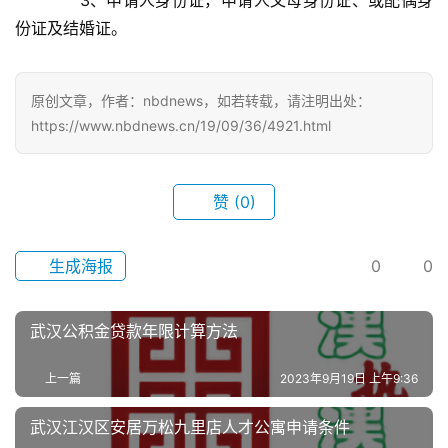
首
份证及结婚证。
页
原创文章，作者：nbdnews，如若转载，请注明出处：
武
https://www.nbdnews.cn/19/09/36/4921.html
汉
办
赞
(0)
事
旅
生成海报
0
0
游
武汉公积金贷款年限计算方法
滚
动
上一篇
2023年9月19日 上午9:36
生
武汉江汉区安居万松九里店人才公寓申请条件
活