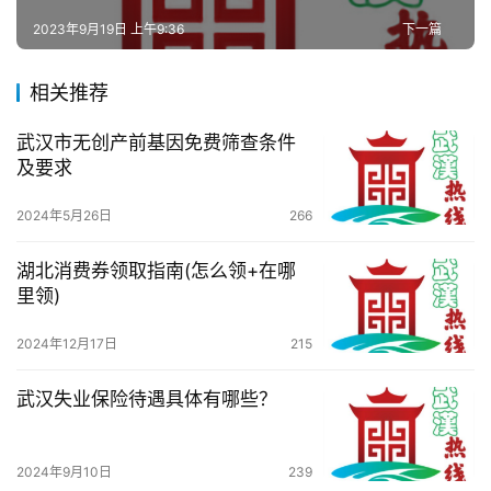
2023年9月19日 上午9:36
下一篇
百
科
相关推荐
武汉市无创产前基因免费筛查条件
科
及要求
技
2024年5月26日
266
观
察
湖北消费券领取指南(怎么领+在哪
里领)
关
于
2024年12月17日
215
我
们
武汉失业保险待遇具体有哪些？
服
2024年9月10日
239
务