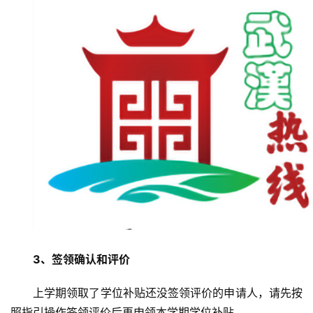
首
页
武
汉
办
事
旅
游
滚
3、签领确认和评价
动
上学期领取了学位补贴还没签领评价的申请人，请先按
生
照指引操作签领评价后再申领本学期学位补贴。