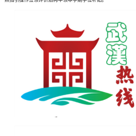
活
百
科
科
技
观
察
关
于
我
们
服