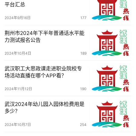
平台汇总
于
我
2024年9月16日
177
们
荆州市2024年下半年普通话水平能
服
力测试报名公告
务
导
2024年10月4日
189
航
武汉职工大思政课走进职业院校专
场活动直播在哪个APP看？
2024年11月12日
190
武汉2024年幼儿园入园体检费用是
多少？
2024年10月7日
254