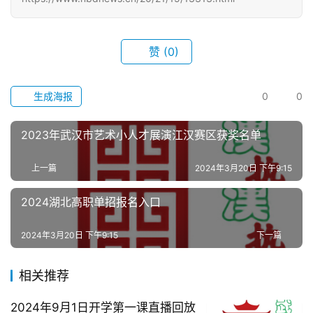
滚
动
赞
(0)
生
生成海报
0
0
活
2023年武汉市艺术小人才展演江汉赛区获奖名单
百
科
上一篇
2024年3月20日 下午9:15
科
2024湖北高职单招报名入口
技
2024年3月20日 下午9:15
下一篇
观
察
相关推荐
2024年9月1日开学第一课直播回放
关