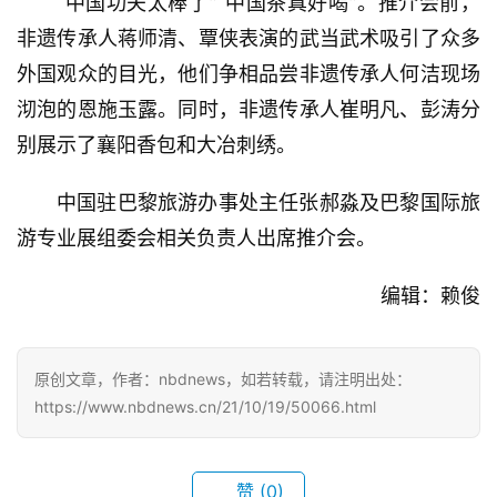
“中国功夫太棒了”“中国茶真好喝”。推介会前，
我
们
非遗传承人蒋师清、覃侠表演的武当武术吸引了众多
外国观众的目光，他们争相品尝非遗传承人何洁现场
服
沏泡的恩施玉露。同时，非遗传承人崔明凡、彭涛分
务
别展示了襄阳香包和大冶刺绣。
导
航
中国驻巴黎旅游办事处主任张郝淼及巴黎国际旅
游专业展组委会相关负责人出席推介会。
编辑：赖俊
原创文章，作者：nbdnews，如若转载，请注明出处：
https://www.nbdnews.cn/21/10/19/50066.html
赞
(0)