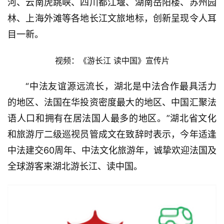
河、云南虎跳峡、四川都江堰、湖南岳阳楼、苏州园
林、上海外滩等各地长江文旅地标，创新呈现令人耳
目一新。
视频：《游长江 读中国》宣传片
首
页
“中法友谊源远流长，湖北是中法合作最具活力
的地区、法国在华投资密度最大的地区、中国汇聚法
武
语人口和拥有在居法国人最多的地区。”湖北省文化
汉
和旅游厅二级巡视员管成文在致辞时表示，今年适逢
办
中法建交60周年、中法文化旅游年，诚挚欢迎法国及
事
全球游客来湖北游长江、读中国。
旅
游