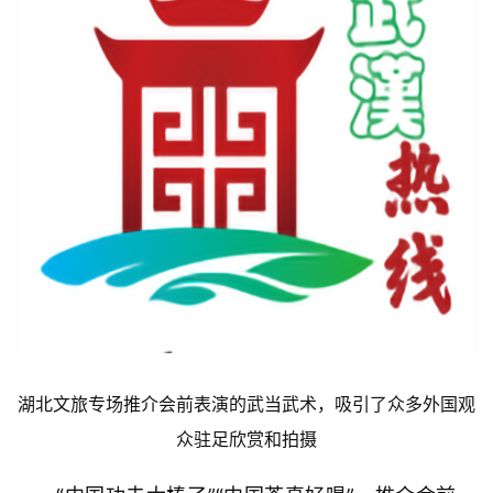
滚
动
生
活
百
科
科
技
观
察
湖北文旅专场推介会前表演的武当武术，吸引了众多外国观
众驻足欣赏和拍摄
关
于