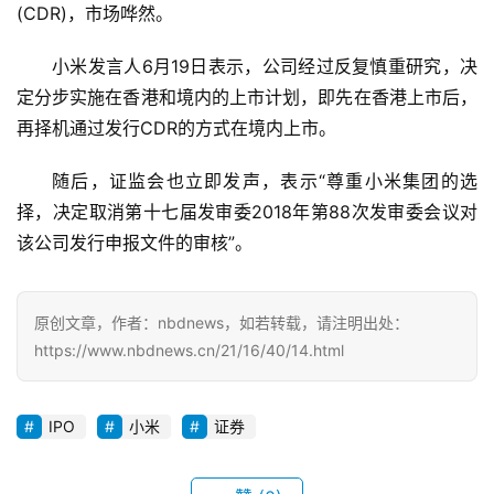
(CDR)，市场哗然。
汉
小米发言人6月19日表示，公司经过反复慎重研究，决
办
定分步实施在香港和境内的上市计划，即先在香港上市后，
事
再择机通过发行CDR的方式在境内上市。
旅
随后，证监会也立即发声，表示“尊重小米集团的选
游
择，决定取消第十七届发审委2018年第88次发审委会议对
该公司发行申报文件的审核”。
滚
动
原创文章，作者：nbdnews，如若转载，请注明出处：
生
https://www.nbdnews.cn/21/16/40/14.html
活
IPO
小米
证券
百
科