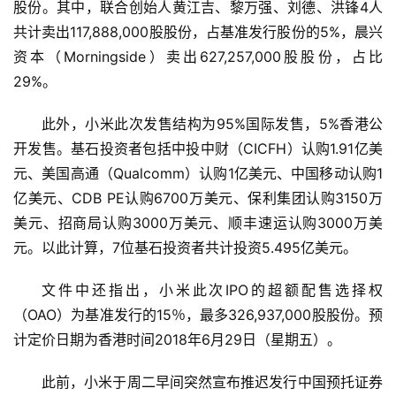
股份。其中，联合创始人黄江吉、黎万强、刘德、洪锋4人
共计卖出117,888,000股股份，占基准发行股份的5%，晨兴
资本（Morningside）卖出627,257,000股股份，占比
29%。
此外，小米此次发售结构为95%国际发售，5%香港公
开发售。基石投资者包括中投中财（CICFH）认购1.91亿美
元、美国高通（Qualcomm）认购1亿美元、中国移动认购1
亿美元、CDB PE认购6700万美元、保利集团认购3150万
美元、招商局认购3000万美元、顺丰速运认购3000万美
元。以此计算，7位基石投资者共计投资5.495亿美元。
文件中还指出，小米此次IPO的超额配售选择权
（OAO）为基准发行的15％，最多326,937,000股股份。预
首
计定价日期为香港时间2018年6月29日（星期五）。
页
此前，小米于周二早间突然宣布推迟发行中国预托证券
武