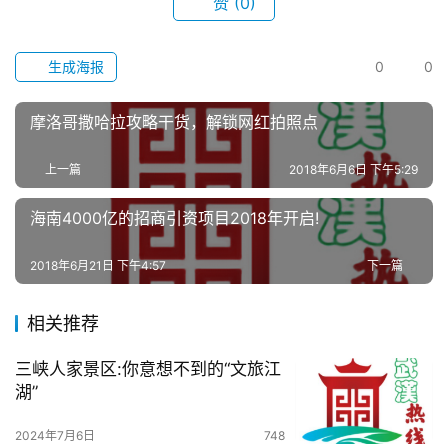
赞
(0)
科
技
生成海报
0
0
观
摩洛哥撒哈拉攻略干货，解锁网红拍照点
察
上一篇
2018年6月6日 下午5:29
关
于
海南4000亿的招商引资项目2018年开启!
我
们
2018年6月21日 下午4:57
下一篇
服
相关推荐
务
导
三峡人家景区:你意想不到的“文旅江
航
湖”
2024年7月6日
748