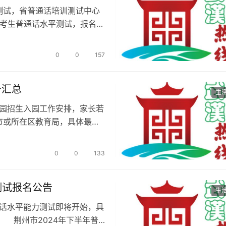
测试，省普通话培训测试中心
会考生普通话水平测试，报名时
0
0
157
号汇总
生
儿园招生入园工作安排，家长若
市或所在区教育局，具体最新
0
0
133
测试报名公告
生
通话水平能力测试即将开始，具
 荆州市2024年下半年普