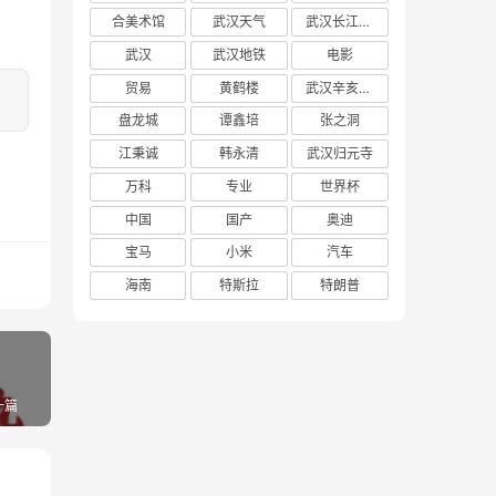
合美术馆
武汉天气
武汉长江大桥
武汉
武汉地铁
电影
贸易
黄鹤楼
武汉辛亥革命博物馆
盘龙城
谭鑫培
张之洞
江秉诚
韩永清
武汉归元寺
万科
专业
世界杯
中国
国产
奥迪
宝马
小米
汽车
海南
特斯拉
特朗普
一篇