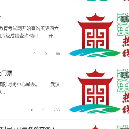
分
生
中国教育考试网开始查询英语四六
语四六级成绩查询时间 开通
0
0
88
及门票
生
7:00在云尚国际时尚中心举办。 武汉
0…
0
0
283