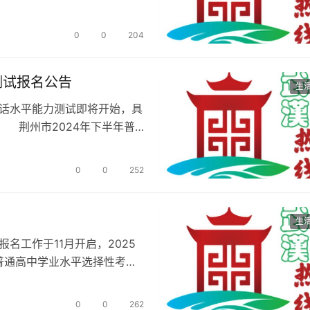
0
0
204
测试报名公告
生
通话水平能力测试即将开始，具
 荆州市2024年下半年普
0
0
252
生
名工作于11月开启，2025
普通高中学业水平选择性考
0
0
262