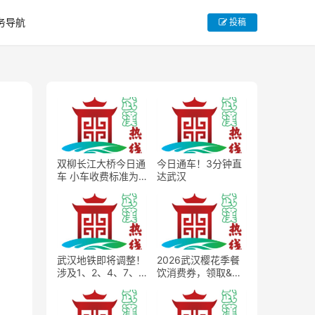
务导航
投稿
双柳长江大桥今日通
今日通车！3分钟直
车 小车收费标准为
达武汉
15元每次
武汉地铁即将调整！
2026武汉樱花季餐
涉及1、2、4、7、8
饮消费券，领取&使
号线
用完整规则