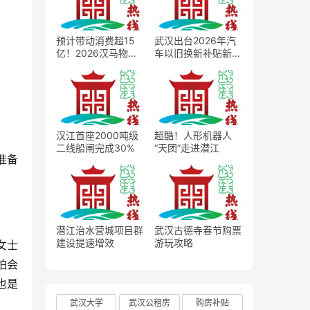
预计带动消费超15
武汉出台2026年汽
亿！2026汉马物资
车以旧换新补贴新
发放正式启动
政，最高2万元补贴
撬动车市消费扩容
汉江首座2000吨级
超酷！人形机器人
二线船闸完成30%
“天团”走进潜江
准备
潜江治水营城项目群
武汉古德寺春节购票
建设提速增效
游玩攻略
女士
怕会
也是
武汉大学
武汉公租房
购房补贴