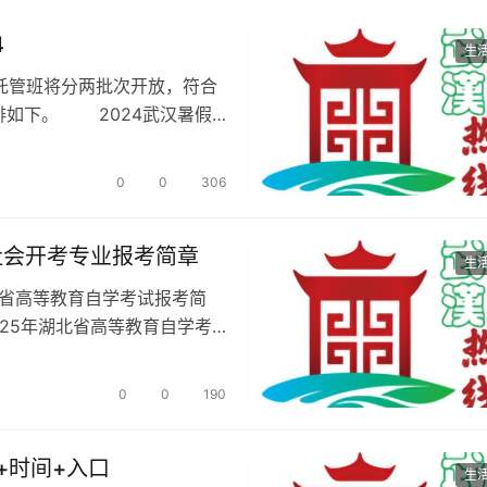
4
生
益托管班将分两批次开放，符合
排如下。 2024武汉暑假
0
0
306
社会开考专业报考简章
生
北省高等教育自学考试报考简
25年湖北省高等教育自学考
0
0
190
+时间+入口
生