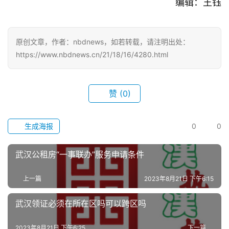
编辑：王钰
关
于
原创文章，作者：nbdnews，如若转载，请注明出处：
我
https://www.nbdnews.cn/21/18/16/4280.html
们
服
赞
(0)
务
导
生成海报
0
0
航
武汉公租房“一事联办”服务申请条件
上一篇
2023年8月21日 下午6:15
武汉领证必须在所在区吗可以跨区吗
2023年8月21日 下午6:25
下一篇