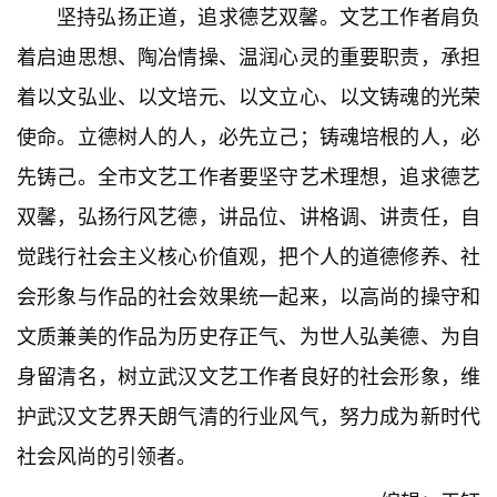
坚持弘扬正道，追求德艺双馨。文艺工作者肩负
旅
游
着启迪思想、陶冶情操、温润心灵的重要职责，承担
着以文弘业、以文培元、以文立心、以文铸魂的光荣
滚
使命。立德树人的人，必先立己；铸魂培根的人，必
动
先铸己。全市文艺工作者要坚守艺术理想，追求德艺
生
双馨，弘扬行风艺德，讲品位、讲格调、讲责任，自
活
觉践行社会主义核心价值观，把个人的道德修养、社
百
会形象与作品的社会效果统一起来，以高尚的操守和
科
文质兼美的作品为历史存正气、为世人弘美德、为自
身留清名，树立武汉文艺工作者良好的社会形象，维
科
技
护武汉文艺界天朗气清的行业风气，努力成为新时代
社会风尚的引领者。
观
察