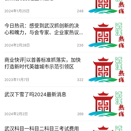
技
2024年1月25日
248
观
今日热讯：感受到武汉抓创新的决
察
心和魄力，与会专家、企业家热议
“新春第一会”
关
2024年2月28日
236
于
我
商业快评|以首善标准抓落实，加快
们
打造新时代英雄城市示范引领区
2023年11月7日
322
服
务
武汉下雪了吗2024最新消息
导
航
2024年2月2日
269
武汉科目一科目二科目三考试费用