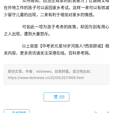
	　　众所周知，回流生政策的初衷是为了让跟随父母
在外地工作的孩子可以返回家乡考试。这样一来可以有效减
少留守儿童的出现，二来有利于增加对家乡的情感。
	　　可如此一项为孩子考虑的政策，却因为别有用心
之人出现，遭到大量怒斥。
	　　以上就是【中考状元是18岁河南人?西安辟谣】相
关内容，更多资讯请关注深港在线。百科参考网。
原创文章，作者：nbdnews，如若转载，请注明出处：
https://www.nbdnews.cn/22/09/25/1969.html
首
页
赞
(0)
武
汉
生成海报
0
0