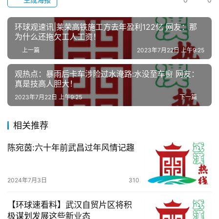
办
环球观速讯|莱荣高铁施工方去年盈利122亿 网友：那
事
为什么还拖欠工人工资！
上一篇
2023年7月22日 上午9:25
旅
游
观热点：暴雨后卡车涉险过水淹路:水没至车窗 网友：
真是技高人胆大！
2023年7月22日 上午9:25
下一篇
滚
动
相关推荐
生
陈宛茵:六十年前武昌过年风情记趣
活
百
2024年7月3日
310
科
【环球速看料】武汉自贸片区将积
科
极谋划发展这些新业态