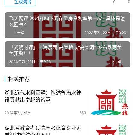
生成海报
0
0
办
飞天网评:常州打响下调存量房贷利率第一枪? 具体是怎
事
么回事？
上一篇
2023年7月22日 上午9:26
旅
游
「光明时评」上海暴雨 高架桥成“高架河” 发布暴雨黄
色预警！！
滚
2023年7月22日 上午9:26
下一篇
动
相关推荐
生
湖北近代水利巨擘：陶述曾治水建
活
设贡献出卓越的智慧
百
2024年7月23日
559
科
湖北省教育考试院高考体育专业素
科