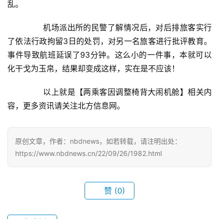
乱。
	　　机场派出所的民警了解情况后，对后排旅客实行
了依法行政拘留3日的处罚，对另一名旅客进行批评教育。
事件导致航班延误了93分钟。这么小的一件事，本就可以
化干戈为玉帛，结果却变成这样，实在是不应该！
	　　以上就是【两乘客因调整椅背大闹机舱】相关内
容，更多资讯请关注北方信息网。
原创文章，作者：nbdnews，如若转载，请注明出处：
https://www.nbdnews.cn/22/09/26/1982.html
首
页
赞
(0)
武
汉