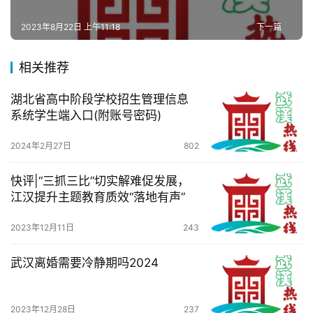
活
2023年8月22日 上午11:18
下一篇
百
科
相关推荐
科
湖北省高中阶段学校招生管理信息
技
系统学生端入口(附账号密码)
2024年2月27日
802
观
察
快评|“三抓三比”切实解难促发展，
江汉提升主题教育质效“落地有声”
关
于
2023年12月11日
243
我
们
武汉离婚需要冷静期吗2024
服
务
2023年12月28日
237