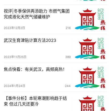
导
航
视评|冬季保供再添助力 市燃气集团
完成液化天然气储罐维护
2023年12月2日
216
武汉生育津贴计算方法2023
2023年11月25日
389
焦点快看：有关武汉，高频高热！
2024年1月24日
244
【事件分析】本轮寒潮影响趋于结
束 但过几天还要冷