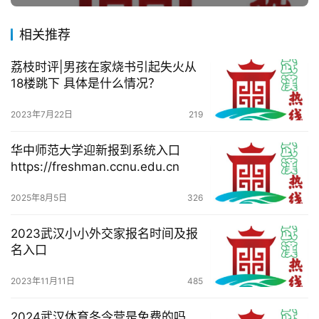
百
相关推荐
科
荔枝时评|男孩在家烧书引起失火从
科
18楼跳下 具体是什么情况？
技
2023年7月22日
219
观
华中师范大学迎新报到系统入口
察
https://freshman.ccnu.edu.cn
关
2025年8月5日
326
于
我
2023武汉小小外交家报名时间及报
们
名入口
服
2023年11月11日
485
务
导
2024武汉体育冬令营是免费的吗