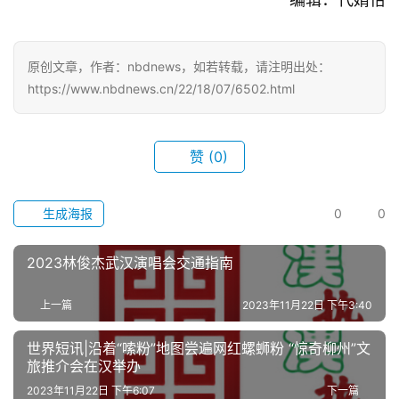
首
页
原创文章，作者：nbdnews，如若转载，请注明出处：
武
https://www.nbdnews.cn/22/18/07/6502.html
汉
办
赞
(0)
事
生成海报
0
0
旅
游
2023林俊杰武汉演唱会交通指南
滚
上一篇
2023年11月22日 下午3:40
动
世界短讯|沿着“嗦粉”地图尝遍网红螺蛳粉 “惊奇柳州”文
生
旅推介会在汉举办
活
2023年11月22日 下午6:07
下一篇