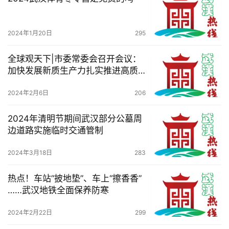
航
2024年1月20日
295
全球观天下|市委常委会召开会议：
加快发展新质生产力扎实推进高质
量发展，全力做好春节期间各项服
务保障
2024年2月6日
206
2024年清明节期间武汉部分公墓周
边道路实施临时交通管制
2024年3月18日
283
热点！车站“披地垫”、车上“擦香香”
……武汉地铁全面保养防寒
2024年2月22日
299