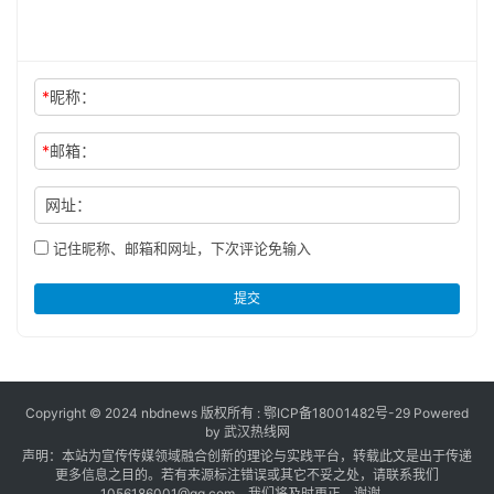
*
昵称：
*
邮箱：
网址：
记住昵称、邮箱和网址，下次评论免输入
提交
Copyright © 2024 nbdnews 版权所有 :
鄂ICP备18001482号-29
Powered
by 武汉热线网
声明：本站为宣传传媒领域融合创新的理论与实践平台，转载此文是出于传递
更多信息之目的。若有来源标注错误或其它不妥之处，请联系我们
1056186001@qq.com。我们将及时更正。谢谢。