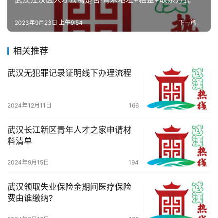
活
2023年9月23日 上午9:54
下一篇
百
科
相关推荐
科
武汉无犯罪记录证明线下办理流程
技
观
2024年12月11日
166
察
武汉长江新区青年人才之家申请材
料清单
关
于
2024年9月15日
194
我
们
武汉领取失业保险金期间医疗保险
费由谁缴纳?
服