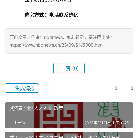
首
选房方式：电话联系选房
页
武
原创文章，作者：nbdnews，如若转载，请注明出处：
汉
https://www.nbdnews.cn/23/09/54/5000.html
办
事
赞
(0)
旅
生成海报
0
0
游
武汉新洲区人才补贴政策
滚
动
上一篇
2023年9月21日 上午10:25
生
武汉江汉区人才公寓楚舍·青禾地址+租金+联系方式