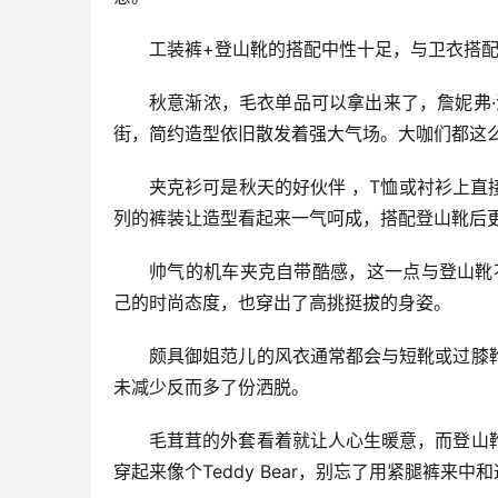
工装裤+登山靴的搭配中性十足，与卫衣搭
秋意渐浓，毛衣单品可以拿出来了，詹妮弗
街，简约造型依旧散发着强大气场。大咖们都这
夹克衫可是秋天的好伙伴 ，T恤或衬衫上
列的裤装让造型看起来一气呵成，搭配登山靴后更
帅气的机车夹克自带酷感，这一点与登山靴不
己的时尚态度，也穿出了高挑挺拔的身姿。
颇具御姐范儿的风衣通常都会与短靴或过膝
未减少反而多了份洒脱。
毛茸茸的外套看着就让人心生暖意，而登山
穿起来像个Teddy Bear，别忘了用紧腿裤来中