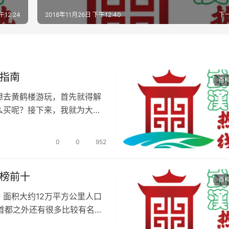
午12:24
2018年11月26日 下午12:40
下
票指南
百
想去黄鹤楼游玩，首先就得解
么买呢？接下来，我就为大家
0
0
952
行榜前十
百
面积大约12万平方公里人口
了首都之外还有很多比较有名的