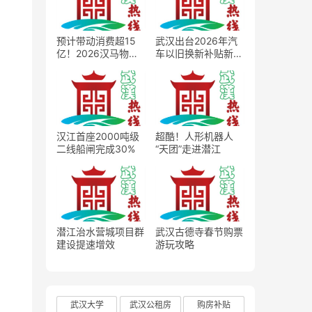
预计带动消费超15
武汉出台2026年汽
亿！2026汉马物资
车以旧换新补贴新
发放正式启动
政，最高2万元补贴
撬动车市消费扩容
汉江首座2000吨级
超酷！人形机器人
二线船闸完成30%
“天团”走进潜江
潜江治水营城项目群
武汉古德寺春节购票
建设提速增效
游玩攻略
武汉大学
武汉公租房
购房补贴