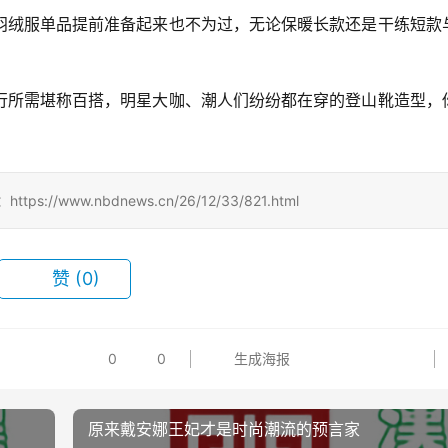
羽绒服单品提前准备起来也不为过，无论保暖长款还是干练短款
行所需堪称百搭，明星大咖、潮人们纷纷都在穿的登山靴造型，
www.nbdnews.cn/26/12/33/821.html
赞
(0)
0
0
生成海报
原来戴安娜王妃才是时尚潮流的预言家