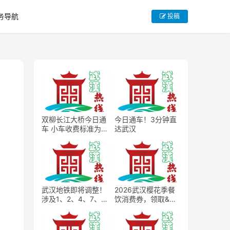
务导航
投稿
双柳长江大桥今日通
今日通车！3分钟直
车 小车收费标准为
达武汉
15元每次
武汉地铁即将调整！
2026武汉樱花季餐
涉及1、2、4、7、8
饮消费券，领取&使
号线
用完整规则