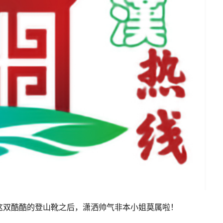
这双酷酷的登山靴之后，潇洒帅气非本小姐莫属啦！