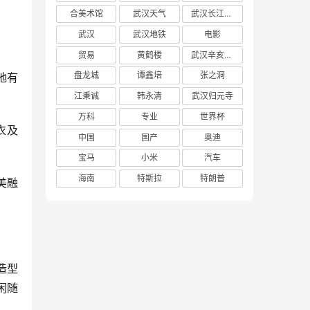
合美术馆
武汉天气
武汉长江大桥
武汉
武汉地铁
电影
贸易
黄鹤楼
武汉辛亥革命博物馆
盘龙城
谭鑫培
张之洞
弛有
江秉诚
韩永清
武汉归元寺
万科
专业
世界杯
衣及
中国
国产
奥迪
宝马
小米
汽车
海南
特斯拉
特朗普
美融
造型
闲随