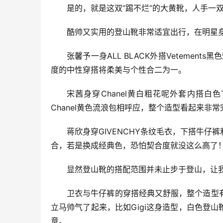
是的，就是这双“踢不烂”的大黄靴，人手一
酷帅又实用的登山靴非常适宜出行，在明星
张馨予一身ALL BLACK外搭Vetemen
度的中性穿搭将柔美与个性合二为一。
宋茜身穿Chanel黄白粗花呢外套内搭白色
Chanel黄色流浪包相呼应，整个造型看起来非常
蒋欣身穿GIVENCHY条纹毛衣，下搭牛
合，若是换成经典色，恐怕契合度就没这么高了
显然登山靴的搭配范围并未止步于登山，让
卫衣与牛仔裤的穿搭经典又舒服，整个造型
立马帅气了起来，比如Gigi这身造型，白色登
意。