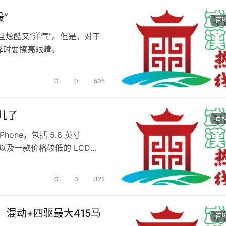
”
百
且炫酷又“洋气”。但是，对于
择时要擦亮眼睛。
0
0
505
这儿了
百
one，包括 5.8 英寸
lus 以及一款价格较低的 LCD
0
0
322
混动+四驱最大415马
百