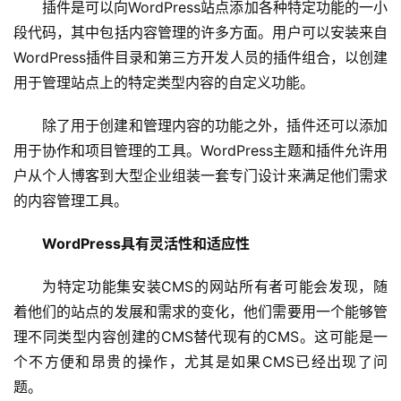
插件是可以向WordPress站点添加各种特定功能的一小
滚
段代码，其中包括内容管理的许多方面。用户可以安装来自
动
WordPress插件目录和第三方开发人员的插件组合，以创建
生
用于管理站点上的特定类型内容的自定义功能。
活
除了用于创建和管理内容的功能之外，插件还可以添加
用于协作和项目管理的工具。WordPress主题和插件允许用
百
科
户从个人博客到大型企业组装一套专门设计来满足他们需求
的内容管理工具。
科
WordPress具有灵活性和适应性
技
为特定功能集安装CMS的网站所有者可能会发现，随
观
着他们的站点的发展和需求的变化，他们需要用一个能够管
察
理不同类型内容创建的CMS替代现有的CMS。这可能是一
个不方便和昂贵的操作，尤其是如果CMS已经出现了问
关
于
题。